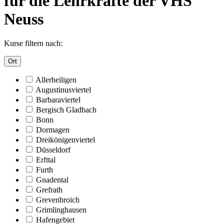
für die Lehrkräfte der VHS
Neuss
Kurse filtern nach:
Ort
Allerheiligen
Augustinusviertel
Barbaraviertel
Bergisch Gladbach
Bonn
Dormagen
Dreikönigenviertel
Düsseldorf
Erfttal
Furth
Gnadental
Grefrath
Grevenbroich
Grimlinghausen
Hafengebiet