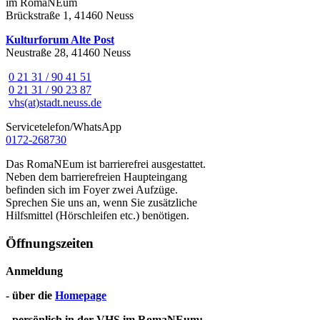
im RomaNEum
Brückstraße 1, 41460 Neuss
Kulturforum Alte Post
Neustraße 28, 41460 Neuss
0 21 31 / 90 41 51
0 21 31 / 90 23 87
vhs(at)stadt.neuss.de
Servicetelefon/WhatsApp
0172-268730
Das RomaNEum ist barrierefrei ausgestattet.
Neben dem barrierefreien Haupteingang
befinden sich im Foyer zwei Aufzüge.
Sprechen Sie uns an, wenn Sie zusätzliche
Hilfsmittel (Hörschleifen etc.) benötigen.
Öffnungszeiten
Anmeldung
- über die
Homepage
- persönlich in der VHS im RomaNEum: