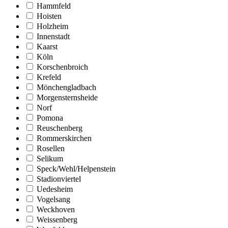
Hammfeld
Hoisten
Holzheim
Innenstadt
Kaarst
Köln
Korschenbroich
Krefeld
Mönchengladbach
Morgensternsheide
Norf
Pomona
Reuschenberg
Rommerskirchen
Rosellen
Selikum
Speck/Wehl/Helpenstein
Stadionviertel
Uedesheim
Vogelsang
Weckhoven
Weissenberg