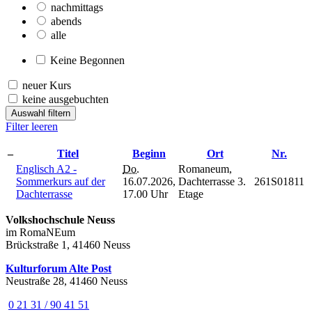
nachmittags
abends
alle
Keine Begonnen
neuer Kurs
keine ausgebuchten
Auswahl filtern
Filter leeren
–
Titel
Beginn
Ort
Nr.
Englisch A2 -
Do.
Romaneum,
Sommerkurs auf der
16.07.2026,
Dachterrasse 3.
261S01811
Dachterrasse
17.00 Uhr
Etage
Volkshochschule Neuss
im RomaNEum
Brückstraße 1, 41460 Neuss
Kulturforum Alte Post
Neustraße 28, 41460 Neuss
0 21 31 / 90 41 51