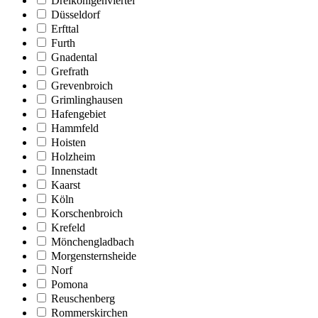
Dreikönigenviertel
Düsseldorf
Erfttal
Furth
Gnadental
Grefrath
Grevenbroich
Grimlinghausen
Hafengebiet
Hammfeld
Hoisten
Holzheim
Innenstadt
Kaarst
Köln
Korschenbroich
Krefeld
Mönchengladbach
Morgensternsheide
Norf
Pomona
Reuschenberg
Rommerskirchen