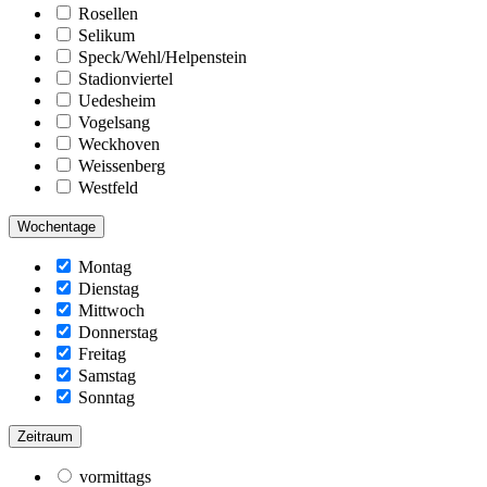
Rosellen
Selikum
Speck/Wehl/Helpenstein
Stadionviertel
Uedesheim
Vogelsang
Weckhoven
Weissenberg
Westfeld
Wochentage
Montag
Dienstag
Mittwoch
Donnerstag
Freitag
Samstag
Sonntag
Zeitraum
vormittags