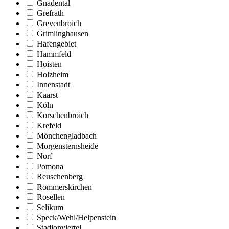
Gnadental
Grefrath
Grevenbroich
Grimlinghausen
Hafengebiet
Hammfeld
Hoisten
Holzheim
Innenstadt
Kaarst
Köln
Korschenbroich
Krefeld
Mönchengladbach
Morgensternsheide
Norf
Pomona
Reuschenberg
Rommerskirchen
Rosellen
Selikum
Speck/Wehl/Helpenstein
Stadionviertel