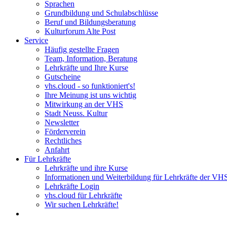
Sprachen
Grundbildung und Schulabschlüsse
Beruf und Bildungsberatung
Kulturforum Alte Post
Service
Häufig gestellte Fragen
Team, Information, Beratung
Lehrkräfte und Ihre Kurse
Gutscheine
vhs.cloud - so funktioniert's!
Ihre Meinung ist uns wichtig
Mitwirkung an der VHS
Stadt Neuss. Kultur
Newsletter
Förderverein
Rechtliches
Anfahrt
Für Lehrkräfte
Lehrkräfte und ihre Kurse
Informationen und Weiterbildung für Lehrkräfte der VH
Lehrkräfte Login
vhs.cloud für Lehrkräfte
Wir suchen Lehrkräfte!