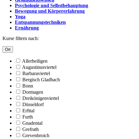
Psychologie und Selbstbehauptung
Bewegung und Körpererfahrung
Yoga
Entspannungstechniken
Ernährung
Kurse filtern nach:
Ort
Allerheiligen
Augustinusviertel
Barbaraviertel
Bergisch Gladbach
Bonn
Dormagen
Dreikönigenviertel
Düsseldorf
Erfttal
Furth
Gnadental
Grefrath
Grevenbroich