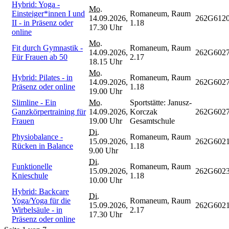
Hybrid: Yoga -
Mo.
Einsteiger*innen I und
Romaneum, Raum
14.09.2026,
262G612
II - in Präsenz oder
1.18
17.30 Uhr
online
Mo.
Fit durch Gymnastik -
Romaneum, Raum
14.09.2026,
262G602
Für Frauen ab 50
2.17
18.15 Uhr
Mo.
Hybrid: Pilates - in
Romaneum, Raum
14.09.2026,
262G602
Präsenz oder online
1.18
19.00 Uhr
Slimline - Ein
Mo.
Sportstätte: Janusz-
Ganzkörpertraining für
14.09.2026,
Korczak
262G602
Frauen
19.00 Uhr
Gesamtschule
Di.
Physiobalance -
Romaneum, Raum
15.09.2026,
262G602
Rücken in Balance
1.18
9.00 Uhr
Di.
Funktionelle
Romaneum, Raum
15.09.2026,
262G602
Knieschule
1.18
10.00 Uhr
Hybrid: Backcare
Di.
Yoga/Yoga für die
Romaneum, Raum
15.09.2026,
262G602
Wirbelsäule - in
2.17
17.30 Uhr
Präsenz oder online