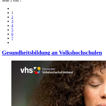
Seite 1 von 7
1
2
3
4
5
6
7
Gesundheitsbildung an Volkshochschulen