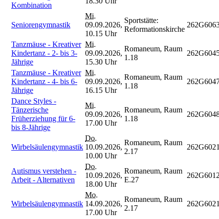
18.30 Uhr
Kombination
Mi.
Sportstätte:
Seniorengymnastik
09.09.2026,
262G606
Reformationskirche
10.15 Uhr
Tanzmäuse - Kreativer
Mi.
Romaneum, Raum
Kindertanz - 2- bis 3-
09.09.2026,
262G604
1.18
Jährige
15.30 Uhr
Tanzmäuse - Kreativer
Mi.
Romaneum, Raum
Kindertanz - 4- bis 6-
09.09.2026,
262G604
1.18
Jährige
16.15 Uhr
Dance Styles -
Mi.
Tänzerische
Romaneum, Raum
09.09.2026,
262G604
Früherziehung für 6-
1.18
17.00 Uhr
bis 8-Jährige
Do.
Romaneum, Raum
Wirbelsäulengymnastik
10.09.2026,
262G602
2.17
10.00 Uhr
Do.
Autismus verstehen -
Romaneum, Raum
10.09.2026,
262G601
Arbeit - Alternativen
E.27
18.00 Uhr
Mo.
Romaneum, Raum
Wirbelsäulengymnastik
14.09.2026,
262G602
2.17
17.00 Uhr