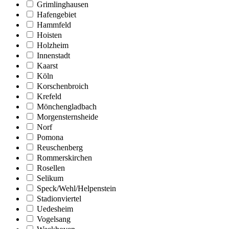
Grimlinghausen
Hafengebiet
Hammfeld
Hoisten
Holzheim
Innenstadt
Kaarst
Köln
Korschenbroich
Krefeld
Mönchengladbach
Morgensternsheide
Norf
Pomona
Reuschenberg
Rommerskirchen
Rosellen
Selikum
Speck/Wehl/Helpenstein
Stadionviertel
Uedesheim
Vogelsang