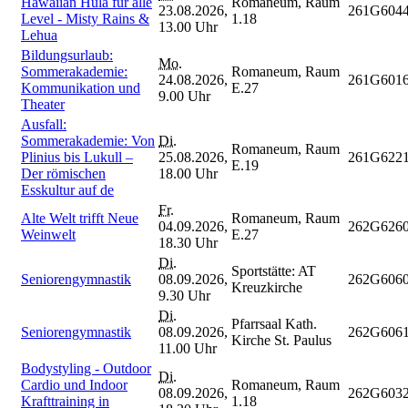
Hawaiian Hula für alle
Romaneum, Raum
23.08.2026,
261G604
Level - Misty Rains &
1.18
13.00 Uhr
Lehua
Bildungsurlaub:
Mo.
Sommerakademie:
Romaneum, Raum
24.08.2026,
261G601
Kommunikation und
E.27
9.00 Uhr
Theater
Ausfall:
Sommerakademie: Von
Di.
Romaneum, Raum
Plinius bis Lukull –
25.08.2026,
261G622
E.19
Der römischen
18.00 Uhr
Esskultur auf de
Fr.
Alte Welt trifft Neue
Romaneum, Raum
04.09.2026,
262G626
Weinwelt
E.27
18.30 Uhr
Di.
Sportstätte: AT
Seniorengymnastik
08.09.2026,
262G606
Kreuzkirche
9.30 Uhr
Di.
Pfarrsaal Kath.
Seniorengymnastik
08.09.2026,
262G606
Kirche St. Paulus
11.00 Uhr
Bodystyling - Outdoor
Di.
Cardio und Indoor
Romaneum, Raum
08.09.2026,
262G603
Krafttraining in
1.18