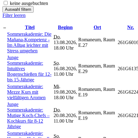
keine ausgebuchten
Auswahl filtern
Filter leeren
–
Titel
Beginn
Ort
Nr.
Sommerakademie: Die
Do.
Mañana-Kompetenz -
Romaneum, Raum
13.08.2026,
261G601
Im Alltag leichter mit
E.27
18.00 Uhr
Stress umgehen
Junge
Sommerakademie:
So.
Romaneum, Raum
Intuitives
16.08.2026,
261G613
E.29
Bogenschießen für 12-
11.00 Uhr
bis 15-Jährige
Sommerakademie:
Mi.
Romaneum, Raum
Mezze Kurs mit
19.08.2026,
261G622
E.19
vielfältigen Aromen
18.00 Uhr
Junge
Sommerakademie:
Do.
Romaneum, Raum
Mutige Koch-Chefs –
20.08.2026,
261G622
E.19
Kochkurs für 8-12
11.00 Uhr
Jährige
Sommerakademie:
So.