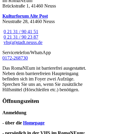
im RomaNEum
Brückstraße 1, 41460 Neuss
Kulturforum Alte Post
Neustraße 28, 41460 Neuss
0 21 31 / 90 41 51
0 21 31 / 90 23 87
vhs(at)stadt.neuss.de
Servicetelefon/WhatsApp
0172-268730
Das RomaNEum ist barrierefrei ausgestattet.
Neben dem barrierefreien Haupteingang
befinden sich im Foyer zwei Aufzüge.
Sprechen Sie uns an, wenn Sie zusätzliche
Hilfsmittel (Hörschleifen etc.) benötigen.
Öffnungszeiten
Anmeldung
- über die
Homepage
- persönlich in der VHS im RomaNEum: