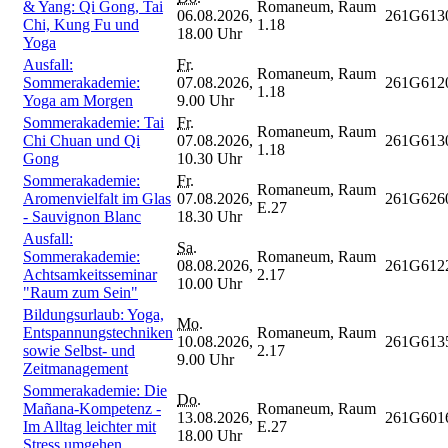
& Yang: Qi Gong, Tai
Romaneum, Raum
06.08.2026,
261G613
Chi, Kung Fu und
1.18
18.00 Uhr
Yoga
Ausfall:
Fr.
Romaneum, Raum
Sommerakademie:
07.08.2026,
261G612
1.18
Yoga am Morgen
9.00 Uhr
Sommerakademie: Tai
Fr.
Romaneum, Raum
Chi Chuan und Qi
07.08.2026,
261G613
1.18
Gong
10.30 Uhr
Sommerakademie:
Fr.
Romaneum, Raum
Aromenvielfalt im Glas
07.08.2026,
261G626
E.27
- Sauvignon Blanc
18.30 Uhr
Ausfall:
Sa.
Sommerakademie:
Romaneum, Raum
08.08.2026,
261G612
Achtsamkeitsseminar
2.17
10.00 Uhr
"Raum zum Sein"
Bildungsurlaub: Yoga,
Mo.
Entspannungstechniken
Romaneum, Raum
10.08.2026,
261G613
sowie Selbst- und
2.17
9.00 Uhr
Zeitmanagement
Sommerakademie: Die
Do.
Mañana-Kompetenz -
Romaneum, Raum
13.08.2026,
261G601
Im Alltag leichter mit
E.27
18.00 Uhr
Stress umgehen