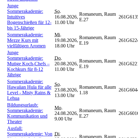
Junge
Sommerakademie:
So.
Romaneum, Raum
Intuitives
16.08.2026,
261G613
E.27
Bogenschießen für 12-
11.00 Uhr
bis 15-Jährige
Sommerakademie:
Mi.
Romaneum, Raum
Mezze Kurs mit
19.08.2026,
261G622
E.19
vielfältigen Aromen
18.00 Uhr
Junge
Sommerakademie:
Do.
Romaneum, Raum
Mutige Koch-Chefs –
20.08.2026,
261G622
E.19
Kochkurs für 8-12
11.00 Uhr
Jährige
Sommerakademie:
So.
Hawaiian Hula für alle
Romaneum, Raum
23.08.2026,
261G604
Level - Misty Rains &
1.18
13.00 Uhr
Lehua
Bildungsurlaub:
Mo.
Sommerakademie:
Romaneum, Raum
24.08.2026,
261G601
Kommunikation und
E.27
9.00 Uhr
Theater
Ausfall:
Sommerakademie: Von
Di.
Romaneum, Raum