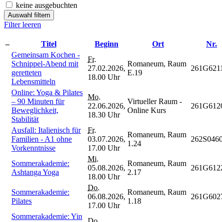
keine ausgebuchten
Auswahl filtern
Filter leeren
–
Titel
Beginn
Ort
Nr.
Gemeinsam Kochen -
Fr.
Schnippel-Abend mit
Romaneum, Raum
27.02.2026,
261G621
geretteten
E.19
18.00 Uhr
Lebensmitteln
Online: Yoga & Pilates
Mo.
– 90 Minuten für
Virtueller Raum -
22.06.2026,
261G612
Beweglichkeit,
Online Kurs
18.30 Uhr
Stabilität
Ausfall: Italienisch für
Fr.
Romaneum, Raum
Familien - A1 ohne
03.07.2026,
262S046
1.24
Vorkenntnisse
17.00 Uhr
Mi.
Sommerakademie:
Romaneum, Raum
05.08.2026,
261G612
Ashtanga Yoga
2.17
18.00 Uhr
Do.
Sommerakademie:
Romaneum, Raum
06.08.2026,
261G602
Pilates
1.18
17.00 Uhr
Sommerakademie: Yin
Do.