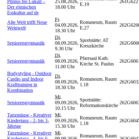
Plinius bis Lukull –
25.08.2026,
261G622
E.19
Der römischen
18.00 Uhr
Esskultur auf de
Fr.
Alte Welt trifft Neue
Romaneum, Raum
04.09.2026,
262G626
Weinwelt
E.27
18.30 Uhr
Di.
Sportstätte: AT
Seniorengymnastik
08.09.2026,
262G606
Kreuzkirche
9.30 Uhr
Di.
Pfarrsaal Kath.
Seniorengymnastik
08.09.2026,
262G606
Kirche St. Paulus
11.00 Uhr
Bodystyling - Outdoor
Di.
Cardio und Indoor
Romaneum, Raum
08.09.2026,
262G603
Krafttraining in
1.18
18.30 Uhr
Kombination
Mi.
Sportstätte:
Seniorengymnastik
09.09.2026,
262G606
Reformationskirche
10.15 Uhr
Tanzmäuse - Kreativer
Mi.
Romaneum, Raum
Kindertanz - 2- bis 3-
09.09.2026,
262G604
1.18
Jährige
15.30 Uhr
Tanzmäuse - Kreativer
Mi.
Romaneum, Raum
Kindertanz - 4- bis 6-
09.09.2026,
262G604