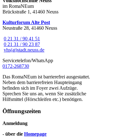
Volkshochschule Neuss
im RomaNEum
Brückstraße 1, 41460 Neuss
Kulturforum Alte Post
Neustraße 28, 41460 Neuss
0 21 31 / 90 41 51
0 21 31 / 90 23 87
vhs(at)stadt.neuss.de
Servicetelefon/WhatsApp
0172-268730
Das RomaNEum ist barrierefrei ausgestattet.
Neben dem barrierefreien Haupteingang
befinden sich im Foyer zwei Aufzüge.
Sprechen Sie uns an, wenn Sie zusätzliche
Hilfsmittel (Hörschleifen etc.) benötigen.
Öffnungszeiten
Anmeldung
- über die
Homepage