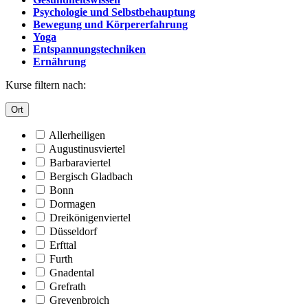
Psychologie und Selbstbehauptung
Bewegung und Körpererfahrung
Yoga
Entspannungstechniken
Ernährung
Kurse filtern nach:
Ort
Allerheiligen
Augustinusviertel
Barbaraviertel
Bergisch Gladbach
Bonn
Dormagen
Dreikönigenviertel
Düsseldorf
Erfttal
Furth
Gnadental
Grefrath
Grevenbroich