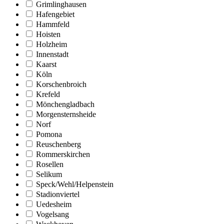
Grimlinghausen
Hafengebiet
Hammfeld
Hoisten
Holzheim
Innenstadt
Kaarst
Köln
Korschenbroich
Krefeld
Mönchengladbach
Morgensternsheide
Norf
Pomona
Reuschenberg
Rommerskirchen
Rosellen
Selikum
Speck/Wehl/Helpenstein
Stadionviertel
Uedesheim
Vogelsang