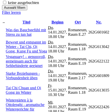
keine ausgebuchten
Auswahl filtern
Filter leeren
–
Titel
Beginn
Ort
Nr.
Do.
Was das Bauchgefühl mit
Romaneum,
14.01.2027,
262G601602
Stress zu tun hat
Raum E.27
18.00 Uhr
Bewegt und entspannt im
Do.
Romaneum,
Winter - Tai Chi, Qi
14.01.2027,
262G613042
Raum 1.18
Gong, Kung Fu und Yoga
18.00 Uhr
Veganuary! – genussvoll,
Do.
Romaneum,
gemeinsam auch für
14.01.2027,
262G622122
Raum E.19
Sehbehinderte geeignet
18.00 Uhr
Do.
Starke Beziehungen -
Romaneum,
14.01.2027,
262G601809
Verbundenheit üben
Raum 2.17
19.00 Uhr
Fr.
Tai Chi Chuan und Qi
Romaneum,
15.01.2027,
262G613035
Gong im Winter
Raum 1.18
10.30 Uhr
Wintergärten à la
Mi.
Ottolenghi - aromatische
Romaneum,
20.01.2027,
262G622426
Wintergerichte für
Raum E.19
18.00 Uhr