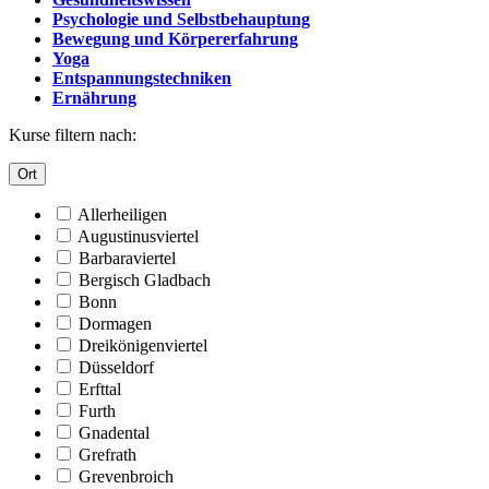
Psychologie und Selbstbehauptung
Bewegung und Körpererfahrung
Yoga
Entspannungstechniken
Ernährung
Kurse filtern nach:
Ort
Allerheiligen
Augustinusviertel
Barbaraviertel
Bergisch Gladbach
Bonn
Dormagen
Dreikönigenviertel
Düsseldorf
Erfttal
Furth
Gnadental
Grefrath
Grevenbroich