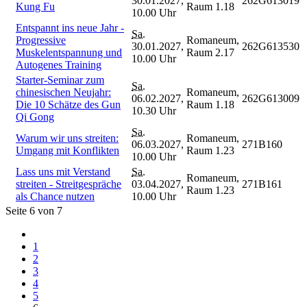
30.01.2027,
262G613019
Kung Fu
Raum 1.18
10.00 Uhr
Entspannt ins neue Jahr -
Sa.
Progressive
Romaneum,
30.01.2027,
262G613530
Muskelentspannung und
Raum 2.17
10.00 Uhr
Autogenes Training
Starter-Seminar zum
Sa.
chinesischen Neujahr:
Romaneum,
06.02.2027,
262G613009
Die 10 Schätze des Gun
Raum 1.18
10.30 Uhr
Qi Gong
Sa.
Warum wir uns streiten:
Romaneum,
06.03.2027,
271B160
Umgang mit Konflikten
Raum 1.23
10.00 Uhr
Lass uns mit Verstand
Sa.
Romaneum,
streiten - Streitgespräche
03.04.2027,
271B161
Raum 1.23
als Chance nutzen
10.00 Uhr
Seite 6 von 7
1
2
3
4
5