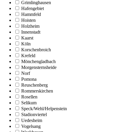
Grimlinghausen
Hafengebiet
Hammfeld
Hoisten
Holzheim
Innenstadt
Kaarst
Köln
Korschenbroich
Krefeld
Mönchengladbach
Morgensternsheide
Norf
Pomona
Reuschenberg
Rommerskirchen
Rosellen
Selikum
Speck/Wehl/Helpenstein
Stadionviertel
Uedesheim
Vogelsang