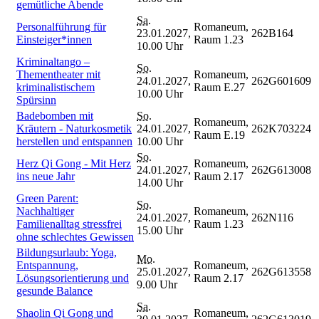
gemütliche Abende
Sa.
Personalführung für
Romaneum,
23.01.2027,
262B164
Einsteiger*innen
Raum 1.23
10.00 Uhr
Kriminaltango –
So.
Thementheater mit
Romaneum,
24.01.2027,
262G601609
kriminalistischem
Raum E.27
10.00 Uhr
Spürsinn
Badebomben mit
So.
Romaneum,
Kräutern - Naturkosmetik
24.01.2027,
262K703224
Raum E.19
herstellen und entspannen
10.00 Uhr
So.
Herz Qi Gong - Mit Herz
Romaneum,
24.01.2027,
262G613008
ins neue Jahr
Raum 2.17
14.00 Uhr
Green Parent:
So.
Nachhaltiger
Romaneum,
24.01.2027,
262N116
Familienalltag stressfrei
Raum 1.23
15.00 Uhr
ohne schlechtes Gewissen
Bildungsurlaub: Yoga,
Mo.
Entspannung,
Romaneum,
25.01.2027,
262G613558
Lösungsorientierung und
Raum 2.17
9.00 Uhr
gesunde Balance
Sa.
Shaolin Qi Gong und
Romaneum,