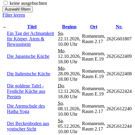
keine ausgebuchten
Auswahl filtern
Filter leeren
–
Titel
Beginn
Ort
Nr.
Ein Tag der Achtsamkeit
So.
Romaneum,
für Körper, Atem &
22.11.2026,
262G601807
Raum 2.17
Bewusstsein
10.00 Uhr
Mo.
Romaneum,
Die Japanische Küche
12.10.2026,
262G622409
Raum E.19
18.00 Uhr
Mo.
Romaneum,
Die Italienische Küche
28.09.2026,
262G622408
Raum E.19
18.00 Uhr
Die goldene Tafel -
Do.
Romaneum,
Festliche Küche aus
12.11.2026,
262G622424
Raum E.19
Persien
18.00 Uhr
So.
Die Atemschule des
Romaneum,
08.11.2026,
262G612240
Hatha Yoga
Raum 2.17
10.00 Uhr
Sa.
Der Beckenboden aus
Romaneum,
05.12.2026,
262G612244
yogischer Sicht
Raum 2.17
10.00 Uhr