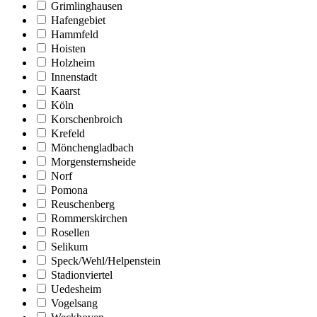
Grimlinghausen
Hafengebiet
Hammfeld
Hoisten
Holzheim
Innenstadt
Kaarst
Köln
Korschenbroich
Krefeld
Mönchengladbach
Morgensternsheide
Norf
Pomona
Reuschenberg
Rommerskirchen
Rosellen
Selikum
Speck/Wehl/Helpenstein
Stadionviertel
Uedesheim
Vogelsang