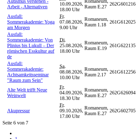
Autismus verstehen -
Romaneum,
10.09.2026,
262G601216
Arbeit - Alternativen
Raum E.27
18.00 Uhr
Ausfall:
Fr.
Romaneum,
Sommerakademie: Yoga
07.08.2026,
261G612025
Raum 1.18
am Morgen
9.00 Uhr
Ausfall:
Sommerakademie: Von
Di.
Romaneum,
Plinius bis Lukull – Der
25.08.2026,
261G622135
Raum E.19
römischen Esskultur auf
18.00 Uhr
de
Ausfall:
Sa.
Sommerakademie:
Romaneum,
08.08.2026,
261G612256
Achtsamkeitsseminar
Raum 2.17
10.00 Uhr
"Raum zum Sein"
Fr.
Alte Welt trifft Neue
Romaneum,
04.09.2026,
262G626094
Weinwelt
Raum E.27
18.30 Uhr
Fr.
Romaneum,
Akupressur
09.10.2026,
262G602705
Raum E.27
17.00 Uhr
Seite 6 von 7
1