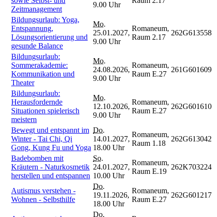
sowie Selbst- und
Raum 2.17
9.00 Uhr
Zeitmanagement
Bildungsurlaub: Yoga,
Mo.
Entspannung,
Romaneum,
25.01.2027,
262G613558
Lösungsorientierung und
Raum 2.17
9.00 Uhr
gesunde Balance
Bildungsurlaub:
Mo.
Sommerakademie:
Romaneum,
24.08.2026,
261G601609
Kommunikation und
Raum E.27
9.00 Uhr
Theater
Bildungsurlaub:
Mo.
Herausfordernde
Romaneum,
12.10.2026,
262G601610
Situationen spielerisch
Raum E.27
9.00 Uhr
meistern
Bewegt und entspannt im
Do.
Romaneum,
Winter - Tai Chi, Qi
14.01.2027,
262G613042
Raum 1.18
Gong, Kung Fu und Yoga
18.00 Uhr
Badebomben mit
So.
Romaneum,
Kräutern - Naturkosmetik
24.01.2027,
262K703224
Raum E.19
herstellen und entspannen
10.00 Uhr
Do.
Autismus verstehen -
Romaneum,
19.11.2026,
262G601217
Wohnen - Selbsthilfe
Raum E.27
18.00 Uhr
Do.