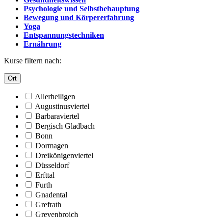
Psychologie und Selbstbehauptung
Bewegung und Körpererfahrung
Yoga
Entspannungstechniken
Ernährung
Kurse filtern nach:
Ort
Allerheiligen
Augustinusviertel
Barbaraviertel
Bergisch Gladbach
Bonn
Dormagen
Dreikönigenviertel
Düsseldorf
Erfttal
Furth
Gnadental
Grefrath
Grevenbroich