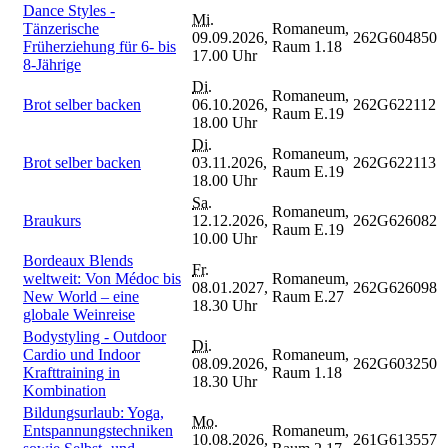
Dance Styles -
Mi.
Tänzerische
Romaneum,
09.09.2026,
262G604850
Früherziehung für 6- bis
Raum 1.18
17.00 Uhr
8-Jährige
Di.
Romaneum,
Brot selber backen
06.10.2026,
262G622112
Raum E.19
18.00 Uhr
Di.
Romaneum,
Brot selber backen
03.11.2026,
262G622113
Raum E.19
18.00 Uhr
Sa.
Romaneum,
Braukurs
12.12.2026,
262G626082
Raum E.19
10.00 Uhr
Bordeaux Blends
Fr.
weltweit: Von Médoc bis
Romaneum,
08.01.2027,
262G626098
New World – eine
Raum E.27
18.30 Uhr
globale Weinreise
Bodystyling - Outdoor
Di.
Cardio und Indoor
Romaneum,
08.09.2026,
262G603250
Krafttraining in
Raum 1.18
18.30 Uhr
Kombination
Bildungsurlaub: Yoga,
Mo.
Entspannungstechniken
Romaneum,
10.08.2026,
261G613557