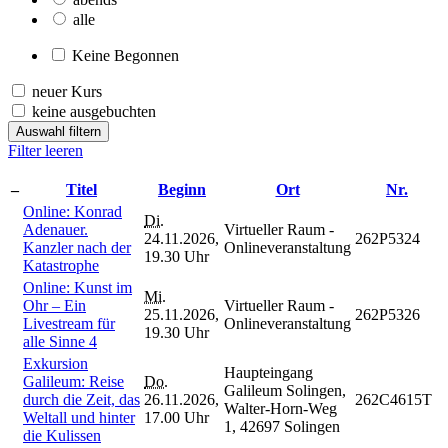
alle
Keine Begonnen
neuer Kurs
keine ausgebuchten
Auswahl filtern
Filter leeren
–
Titel
Beginn
Ort
Nr.
Online: Konrad
Di.
Adenauer.
Virtueller Raum -
24.11.2026,
262P5324
Kanzler nach der
Onlineveranstaltung
19.30 Uhr
Katastrophe
Online: Kunst im
Mi.
Ohr – Ein
Virtueller Raum -
25.11.2026,
262P5326
Livestream für
Onlineveranstaltung
19.30 Uhr
alle Sinne 4
Exkursion
Haupteingang
Galileum: Reise
Do.
Galileum Solingen,
durch die Zeit, das
26.11.2026,
262C4615T
Walter-Horn-Weg
Weltall und hinter
17.00 Uhr
1, 42697 Solingen
die Kulissen