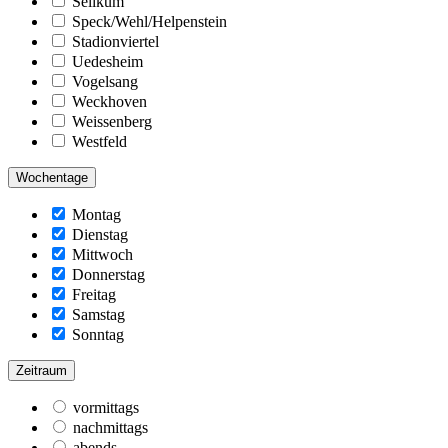
Selikum
Speck/Wehl/Helpenstein
Stadionviertel
Uedesheim
Vogelsang
Weckhoven
Weissenberg
Westfeld
Wochentage
Montag
Dienstag
Mittwoch
Donnerstag
Freitag
Samstag
Sonntag
Zeitraum
vormittags
nachmittags
abends