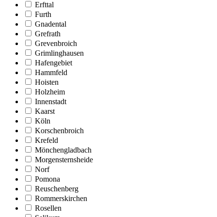
Erfttal
Furth
Gnadental
Grefrath
Grevenbroich
Grimlinghausen
Hafengebiet
Hammfeld
Hoisten
Holzheim
Innenstadt
Kaarst
Köln
Korschenbroich
Krefeld
Mönchengladbach
Morgensternsheide
Norf
Pomona
Reuschenberg
Rommerskirchen
Rosellen