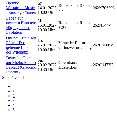
Djembe
So.
Romaneum, Raum
Westafrika Music
24.01.2027,
262K706308
2.21
- Einsteiger*innen
10.00 Uhr
Leben auf
Mo.
unserem Planeten:
Romaneum, Raum
25.01.2027,
262N144V
Highlights der
E.27
18.30 Uhr
Evolution
Online: Auf leisen
Di.
Pfoten. Das
Virtueller Raum -
26.01.2027,
262C4608V
geheime Leben
Onlineveranstaltung
19.00 Uhr
der Wildkatze
Deutsche Oper
Sa.
am Rhein: Manon
Opernhaus
20.02.2027,
262C4473K
Lescaut (Giacomo
Düsseldorf
19.30 Uhr
Puccini)
Seite 4 von 4
1
2
3
4
5