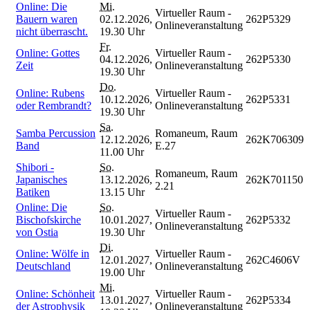
Online: Die
Mi.
Virtueller Raum -
Bauern waren
02.12.2026,
262P5329
Onlineveranstaltung
nicht überrascht.
19.30 Uhr
Fr.
Online: Gottes
Virtueller Raum -
04.12.2026,
262P5330
Zeit
Onlineveranstaltung
19.30 Uhr
Do.
Online: Rubens
Virtueller Raum -
10.12.2026,
262P5331
oder Rembrandt?
Onlineveranstaltung
19.30 Uhr
Sa.
Samba Percussion
Romaneum, Raum
12.12.2026,
262K706309
Band
E.27
11.00 Uhr
Shibori -
So.
Romaneum, Raum
Japanisches
13.12.2026,
262K701150
2.21
Batiken
13.15 Uhr
Online: Die
So.
Virtueller Raum -
Bischofskirche
10.01.2027,
262P5332
Onlineveranstaltung
von Ostia
19.30 Uhr
Di.
Online: Wölfe in
Virtueller Raum -
12.01.2027,
262C4606V
Deutschland
Onlineveranstaltung
19.00 Uhr
Mi.
Online: Schönheit
Virtueller Raum -
13.01.2027,
262P5334
der Astrophysik
Onlineveranstaltung