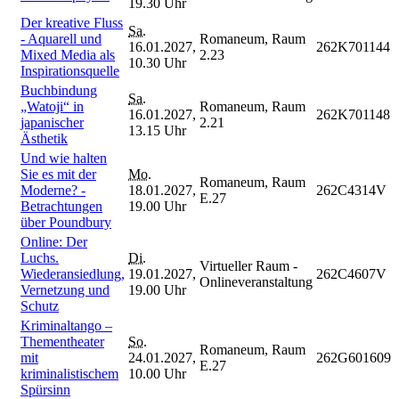
19.30 Uhr
Der kreative Fluss
Sa.
- Aquarell und
Romaneum, Raum
16.01.2027,
262K701144
Mixed Media als
2.23
10.30 Uhr
Inspirationsquelle
Buchbindung
Sa.
„Watoji“ in
Romaneum, Raum
16.01.2027,
262K701148
japanischer
2.21
13.15 Uhr
Ästhetik
Und wie halten
Sie es mit der
Mo.
Romaneum, Raum
Moderne? -
18.01.2027,
262C4314V
E.27
Betrachtungen
19.00 Uhr
über Poundbury
Online: Der
Luchs.
Di.
Virtueller Raum -
Wiederansiedlung,
19.01.2027,
262C4607V
Onlineveranstaltung
Vernetzung und
19.00 Uhr
Schutz
Kriminaltango –
Thementheater
So.
Romaneum, Raum
mit
24.01.2027,
262G601609
E.27
kriminalistischem
10.00 Uhr
Spürsinn