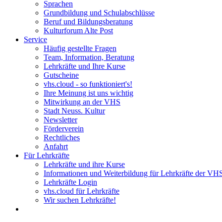
Sprachen
Grundbildung und Schulabschlüsse
Beruf und Bildungsberatung
Kulturforum Alte Post
Service
Häufig gestellte Fragen
Team, Information, Beratung
Lehrkräfte und Ihre Kurse
Gutscheine
vhs.cloud - so funktioniert's!
Ihre Meinung ist uns wichtig
Mitwirkung an der VHS
Stadt Neuss. Kultur
Newsletter
Förderverein
Rechtliches
Anfahrt
Für Lehrkräfte
Lehrkräfte und ihre Kurse
Informationen und Weiterbildung für Lehrkräfte der VH
Lehrkräfte Login
vhs.cloud für Lehrkräfte
Wir suchen Lehrkräfte!