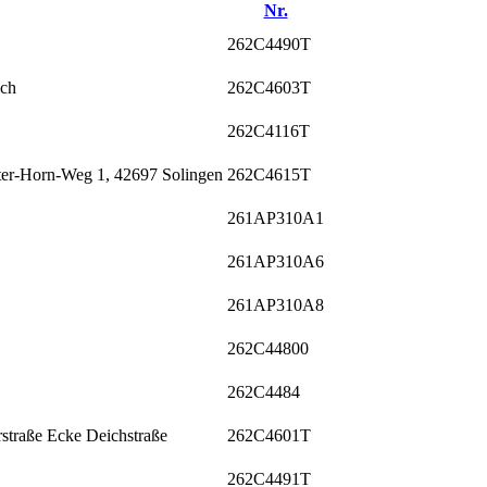
Nr.
262C4490T
ich
262C4603T
262C4116T
ter-Horn-Weg 1, 42697 Solingen
262C4615T
261AP310A1
261AP310A6
261AP310A8
262C44800
262C4484
straße Ecke Deichstraße
262C4601T
262C4491T