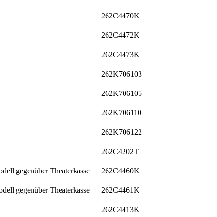
262C4470K
262C4472K
262C4473K
262K706103
262K706105
262K706110
262K706122
262C4202T
odell gegenüber Theaterkasse
262C4460K
odell gegenüber Theaterkasse
262C4461K
262C4413K