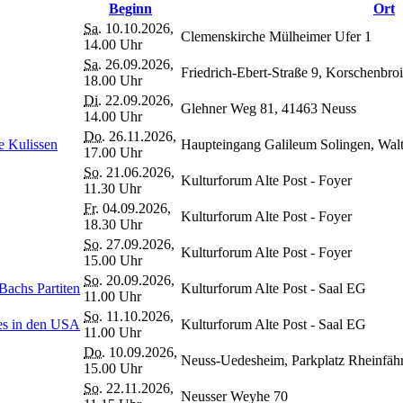
Beginn
Ort
Sa.
10.10.2026,
Clemenskirche Mülheimer Ufer 1
14.00 Uhr
Sa.
26.09.2026,
Friedrich-Ebert-Straße 9, Korschenbro
18.00 Uhr
Di.
22.09.2026,
Glehner Weg 81, 41463 Neuss
14.00 Uhr
Do.
26.11.2026,
ie Kulissen
Haupteingang Galileum Solingen, Wal
17.00 Uhr
So.
21.06.2026,
Kulturforum Alte Post - Foyer
11.30 Uhr
Fr.
04.09.2026,
Kulturforum Alte Post - Foyer
18.30 Uhr
So.
27.09.2026,
Kulturforum Alte Post - Foyer
15.00 Uhr
So.
20.09.2026,
Bachs Partiten
Kulturforum Alte Post - Saal EG
11.00 Uhr
So.
11.10.2026,
es in den USA
Kulturforum Alte Post - Saal EG
11.00 Uhr
Do.
10.09.2026,
Neuss-Uedesheim, Parkplatz Rheinfähr
15.00 Uhr
So.
22.11.2026,
Neusser Weyhe 70