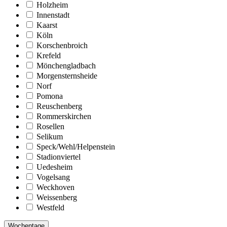
Holzheim
Innenstadt
Kaarst
Köln
Korschenbroich
Krefeld
Mönchengladbach
Morgensternsheide
Norf
Pomona
Reuschenberg
Rommerskirchen
Rosellen
Selikum
Speck/Wehl/Helpenstein
Stadionviertel
Uedesheim
Vogelsang
Weckhoven
Weissenberg
Westfeld
Wochentage