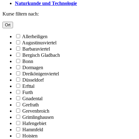
Naturkunde und Technologie
Kurse filtern nach:
Ort
Allerheiligen
Augustinusviertel
Barbaraviertel
Bergisch Gladbach
Bonn
Dormagen
Dreikönigenviertel
Düsseldorf
Erfttal
Furth
Gnadental
Grefrath
Grevenbroich
Grimlinghausen
Hafengebiet
Hammfeld
Hoisten