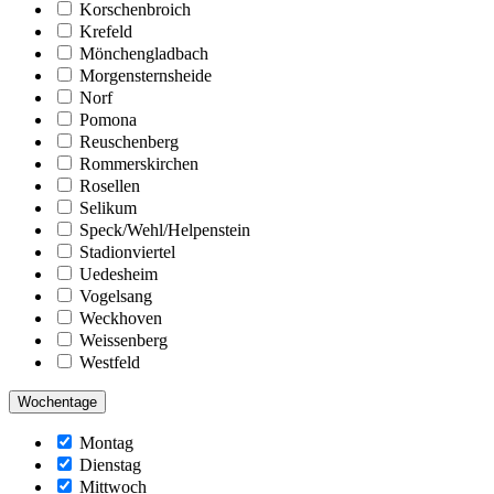
Korschenbroich
Krefeld
Mönchengladbach
Morgensternsheide
Norf
Pomona
Reuschenberg
Rommerskirchen
Rosellen
Selikum
Speck/Wehl/Helpenstein
Stadionviertel
Uedesheim
Vogelsang
Weckhoven
Weissenberg
Westfeld
Wochentage
Montag
Dienstag
Mittwoch