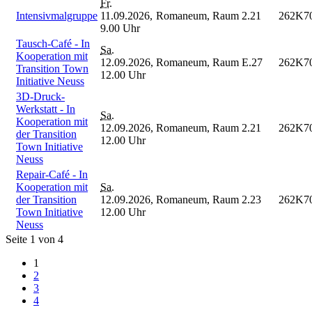
Fr.
Intensivmalgruppe
11.09.2026,
Romaneum, Raum 2.21
262K7
9.00 Uhr
Tausch-Café - In
Sa.
Kooperation mit
12.09.2026,
Romaneum, Raum E.27
262K7
Transition Town
12.00 Uhr
Initiative Neuss
3D-Druck-
Werkstatt - In
Sa.
Kooperation mit
12.09.2026,
Romaneum, Raum 2.21
262K7
der Transition
12.00 Uhr
Town Initiative
Neuss
Repair-Café - In
Kooperation mit
Sa.
der Transition
12.09.2026,
Romaneum, Raum 2.23
262K7
Town Initiative
12.00 Uhr
Neuss
Seite 1 von 4
1
2
3
4