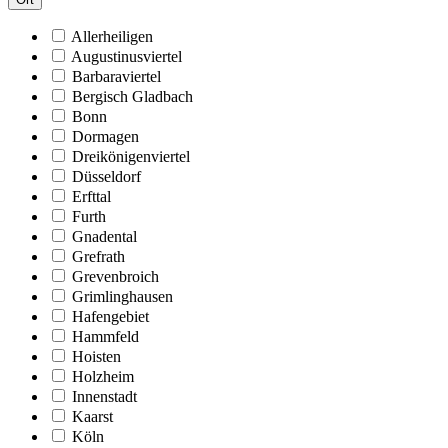
Allerheiligen
Augustinusviertel
Barbaraviertel
Bergisch Gladbach
Bonn
Dormagen
Dreikönigenviertel
Düsseldorf
Erfttal
Furth
Gnadental
Grefrath
Grevenbroich
Grimlinghausen
Hafengebiet
Hammfeld
Hoisten
Holzheim
Innenstadt
Kaarst
Köln