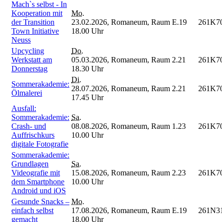
Mach`s selbst - In
Kooperation mit
Mo.
der Transition
23.02.2026,
Romaneum, Raum E.19
261K7
Town Initiative
18.00 Uhr
Neuss
Upcycling
Do.
Werkstatt am
05.03.2026,
Romaneum, Raum 2.21
261K7
Donnerstag
18.30 Uhr
Di.
Sommerakademie:
28.07.2026,
Romaneum, Raum 2.21
261K7
Ölmalerei
17.45 Uhr
Ausfall:
Sommerakademie:
Sa.
Crash- und
08.08.2026,
Romaneum, Raum 1.23
261K7
Auffrischkurs
10.00 Uhr
digitale Fotografie
Sommerakademie:
Grundlagen
Sa.
Videografie mit
15.08.2026,
Romaneum, Raum 2.23
261K7
dem Smartphone
10.00 Uhr
Android und iOS
Gesunde Snacks –
Mo.
einfach selbst
17.08.2026,
Romaneum, Raum E.19
261N3
gemacht
18.00 Uhr