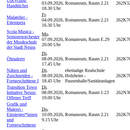
Upcycling:
03.09.2026,
Romaneum, Raum 2.21
262N3
Handtücher
18.30 Uhr
Fr.
Malatelier -
04.09.2026,
Romaneum, Raum 2.21
262K7
Eitempera
16.30 Uhr
Scola Musica -
Mo.
Seniorenorchester
07.09.2026,
Romaneum, Raum E.29
262K7
der Musikschule
20.00 Uhr
der Stadt Neuss
Di.
Ölmalerei
08.09.2026,
Romaneum, Raum 2.21
262K7
17.45 Uhr
Nähen und
Di.
ehemalige Realschule
Zuschneiden -
08.09.2026,
Holzheim -
262K7
Fortgeschrittene I
18.45 Uhr
Pausenhalle/Sanitäranlagen
Transition Town
Di.
Initiative Neuss:
08.09.2026,
Romaneum, Raum 1.23
262N3
Offener Treff
19.00 Uhr
Grafik und
Malerei -
Do.
Einsteiger*innen
10.09.2026,
Romaneum, Raum 2.21
262K7
und
9.15 Uhr
Fortgeschrittene