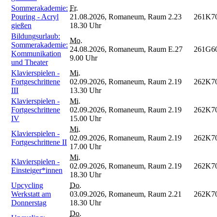
Sommerakademie:
Fr.
Pouring - Acryl
21.08.2026,
Romaneum, Raum 2.23
261K7
gießen
18.30 Uhr
Bildungsurlaub:
Mo.
Sommerakademie:
24.08.2026,
Romaneum, Raum E.27
261G6
Kommunikation
9.00 Uhr
und Theater
Klavierspielen -
Mi.
Fortgeschrittene
02.09.2026,
Romaneum, Raum 2.19
262K7
III
13.30 Uhr
Klavierspielen -
Mi.
Fortgeschrittene
02.09.2026,
Romaneum, Raum 2.19
262K7
IV
15.00 Uhr
Mi.
Klavierspielen -
02.09.2026,
Romaneum, Raum 2.19
262K7
Fortgeschrittene II
17.00 Uhr
Mi.
Klavierspielen -
02.09.2026,
Romaneum, Raum 2.19
262K7
Einsteiger*innen
18.30 Uhr
Upcycling
Do.
Werkstatt am
03.09.2026,
Romaneum, Raum 2.21
262K7
Donnerstag
18.30 Uhr
Do.