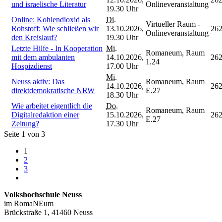
und israelische Literatur
Onlineveranstaltung
19.30 Uhr
Online: Kohlendioxid als
Di.
Virtueller Raum -
Rohstoff: Wie schließen wir
13.10.2026,
26
Onlineveranstaltung
den Kreislauf?
19.30 Uhr
Letzte Hilfe - In Kooperation
Mi.
Romaneum, Raum
mit dem ambulanten
14.10.2026,
26
1.24
Hospizdienst
17.00 Uhr
Mi.
Neuss aktiv: Das
Romaneum, Raum
14.10.2026,
26
direktdemokratische NRW
E.27
18.30 Uhr
Wie arbeitet eigentlich die
Do.
Romaneum, Raum
Digitalredaktion einer
15.10.2026,
26
E.27
Zeitung?
17.30 Uhr
Seite 1 von 3
1
2
3
Volkshochschule Neuss
im RomaNEum
Brückstraße 1, 41460 Neuss