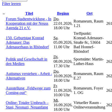
Filter leeren
–
Titel
Beginn
Ort
Forum Stadtentwicklung - In
Do.
Romaneum, Raum
Kooperation mit der Neuss
22.01.2026,
26
1.21
Agenda 21 e.V.
18.00 Uhr
Treffpunkt:
150. Geburtstag Konrad
Sa.
Konrad-Adenauer-
Adenauer: Das
05.09.2026,
Straße 8c, 53604
26
Adenauerhaus in Rhöndorf
11.00 Uhr
Bad Honnef-
Rhöndorf
Di.
Politik und Gesellschaft in
Sportstätte: Martin-
08.09.2026,
26
den Medien
Luther-Haus
17.30 Uhr
Do.
Autismus verstehen - Arbeit -
Romaneum, Raum
10.09.2026,
26
Alternativen
E.27
18.00 Uhr
Fr.
Ausstellung „Feldwege zum
Romaneum, Foyer
11.09.2026,
26
Coming-out“
1. OG
10.00 Uhr
Mi.
Online: Totaler Umbruch –
Virtueller Raum -
16.09.2026,
26
Stasi, Neonazi, Neuanfang
Onlineveranstaltung
18.00 Uhr