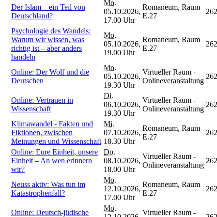
Mo.
Der Islam – ein Teil von
Romaneum, Raum
05.10.2026,
26
Deutschland?
E.27
17.00 Uhr
Psychologie des Wandels:
Mo.
Warum wir wissen, was
Romaneum, Raum
05.10.2026,
26
richtig ist – aber anders
E.27
19.00 Uhr
handeln
Mo.
Online: Der Wolf und die
Virtueller Raum -
05.10.2026,
26
Deutschen
Onlineveranstaltung
19.30 Uhr
Di.
Online: Vertrauen in
Virtueller Raum -
06.10.2026,
26
Wissenschaft
Onlineveranstaltung
19.30 Uhr
Klimawandel - Fakten und
Mi.
Romaneum, Raum
Fiktionen, zwischen
07.10.2026,
26
E.27
Meinungen und Wissenschaft
18.30 Uhr
Online: Eure Einheit, unsere
Do.
Virtueller Raum -
Einheit – An wen erinnern
08.10.2026,
26
Onlineveranstaltung
wir?
18.00 Uhr
Mo.
Neuss aktiv: Was tun im
Romaneum, Raum
12.10.2026,
26
Katastrophenfall?
E.27
17.00 Uhr
Mo.
Online: Deutsch-jüdische
Virtueller Raum -
12.10.2026,
26