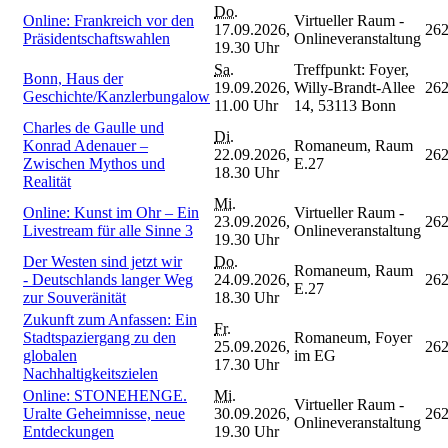
Do.
Online: Frankreich vor den
Virtueller Raum -
17.09.2026,
26
Präsidentschaftswahlen
Onlineveranstaltung
19.30 Uhr
Sa.
Treffpunkt: Foyer,
Bonn, Haus der
19.09.2026,
Willy-Brandt-Allee
26
Geschichte/Kanzlerbungalow
11.00 Uhr
14, 53113 Bonn
Charles de Gaulle und
Di.
Konrad Adenauer –
Romaneum, Raum
22.09.2026,
26
Zwischen Mythos und
E.27
18.30 Uhr
Realität
Mi.
Online: Kunst im Ohr – Ein
Virtueller Raum -
23.09.2026,
26
Livestream für alle Sinne 3
Onlineveranstaltung
19.30 Uhr
Der Westen sind jetzt wir
Do.
Romaneum, Raum
- Deutschlands langer Weg
24.09.2026,
26
E.27
zur Souveränität
18.30 Uhr
Zukunft zum Anfassen: Ein
Fr.
Stadtspaziergang zu den
Romaneum, Foyer
25.09.2026,
26
globalen
im EG
17.30 Uhr
Nachhaltigkeitszielen
Online: STONEHENGE.
Mi.
Virtueller Raum -
Uralte Geheimnisse, neue
30.09.2026,
26
Onlineveranstaltung
Entdeckungen
19.30 Uhr