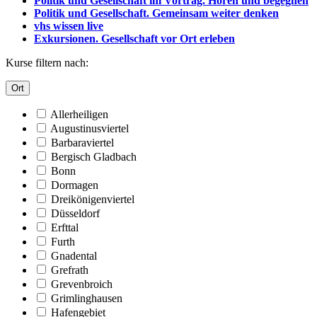
Politik und Gesellschaft im Vortrag. Hören und begegnen
Politik und Gesellschaft. Gemeinsam weiter denken
vhs wissen live
Exkursionen. Gesellschaft vor Ort erleben
Kurse filtern nach:
Ort
Allerheiligen
Augustinusviertel
Barbaraviertel
Bergisch Gladbach
Bonn
Dormagen
Dreikönigenviertel
Düsseldorf
Erfttal
Furth
Gnadental
Grefrath
Grevenbroich
Grimlinghausen
Hafengebiet