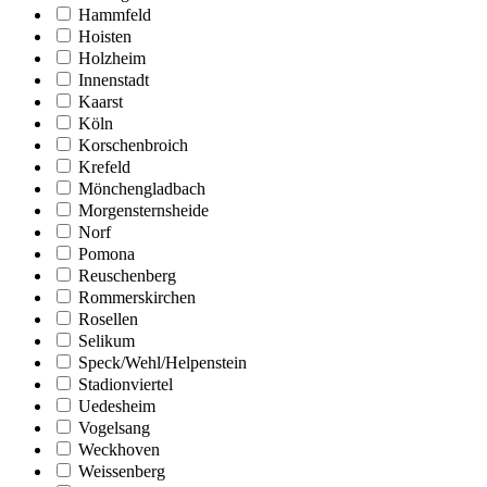
Hammfeld
Hoisten
Holzheim
Innenstadt
Kaarst
Köln
Korschenbroich
Krefeld
Mönchengladbach
Morgensternsheide
Norf
Pomona
Reuschenberg
Rommerskirchen
Rosellen
Selikum
Speck/Wehl/Helpenstein
Stadionviertel
Uedesheim
Vogelsang
Weckhoven
Weissenberg