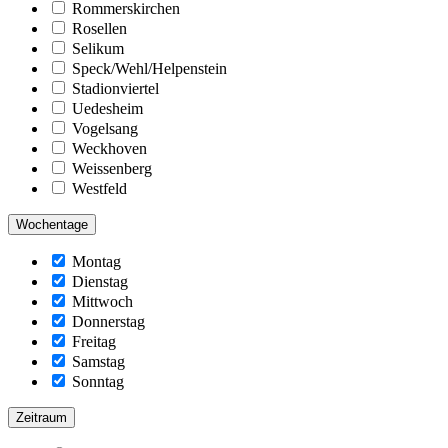
Rommerskirchen
Rosellen
Selikum
Speck/Wehl/Helpenstein
Stadionviertel
Uedesheim
Vogelsang
Weckhoven
Weissenberg
Westfeld
Wochentage
Montag
Dienstag
Mittwoch
Donnerstag
Freitag
Samstag
Sonntag
Zeitraum