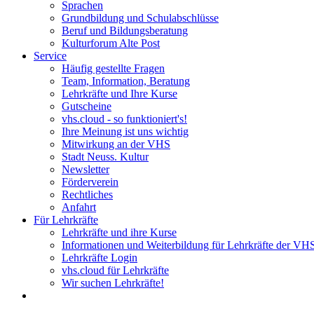
Sprachen
Grundbildung und Schulabschlüsse
Beruf und Bildungsberatung
Kulturforum Alte Post
Service
Häufig gestellte Fragen
Team, Information, Beratung
Lehrkräfte und Ihre Kurse
Gutscheine
vhs.cloud - so funktioniert's!
Ihre Meinung ist uns wichtig
Mitwirkung an der VHS
Stadt Neuss. Kultur
Newsletter
Förderverein
Rechtliches
Anfahrt
Für Lehrkräfte
Lehrkräfte und ihre Kurse
Informationen und Weiterbildung für Lehrkräfte der VH
Lehrkräfte Login
vhs.cloud für Lehrkräfte
Wir suchen Lehrkräfte!