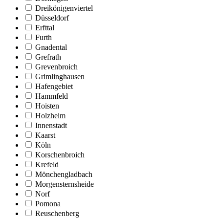
Dreikönigenviertel
Düsseldorf
Erfttal
Furth
Gnadental
Grefrath
Grevenbroich
Grimlinghausen
Hafengebiet
Hammfeld
Hoisten
Holzheim
Innenstadt
Kaarst
Köln
Korschenbroich
Krefeld
Mönchengladbach
Morgensternsheide
Norf
Pomona
Reuschenberg