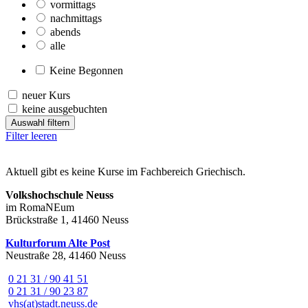
vormittags
nachmittags
abends
alle
Keine Begonnen
neuer Kurs
keine ausgebuchten
Auswahl filtern
Filter leeren
Aktuell gibt es keine Kurse im Fachbereich Griechisch.
Volkshochschule Neuss
im RomaNEum
Brückstraße 1, 41460 Neuss
Kulturforum Alte Post
Neustraße 28, 41460 Neuss
0 21 31 / 90 41 51
0 21 31 / 90 23 87
vhs(at)stadt.neuss.de