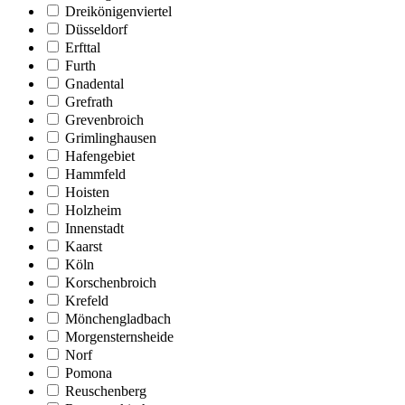
Dreikönigenviertel
Düsseldorf
Erfttal
Furth
Gnadental
Grefrath
Grevenbroich
Grimlinghausen
Hafengebiet
Hammfeld
Hoisten
Holzheim
Innenstadt
Kaarst
Köln
Korschenbroich
Krefeld
Mönchengladbach
Morgensternsheide
Norf
Pomona
Reuschenberg