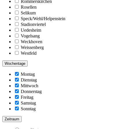
Rommerskirchen
Rosellen
Selikum
Speck/Wehl/Helpenstein
Stadionviertel
Uedesheim
Vogelsang
Weckhoven
Weissenberg
Westfeld
Wochentage
Montag
Dienstag
Mittwoch
Donnerstag
Freitag
Samstag
Sonntag
Zeitraum