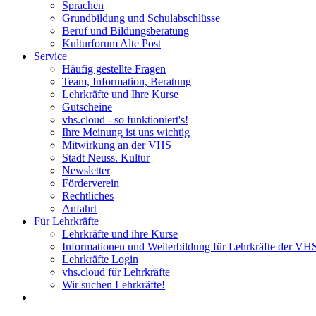
Sprachen
Grundbildung und Schulabschlüsse
Beruf und Bildungsberatung
Kulturforum Alte Post
Service
Häufig gestellte Fragen
Team, Information, Beratung
Lehrkräfte und Ihre Kurse
Gutscheine
vhs.cloud - so funktioniert's!
Ihre Meinung ist uns wichtig
Mitwirkung an der VHS
Stadt Neuss. Kultur
Newsletter
Förderverein
Rechtliches
Anfahrt
Für Lehrkräfte
Lehrkräfte und ihre Kurse
Informationen und Weiterbildung für Lehrkräfte der VH
Lehrkräfte Login
vhs.cloud für Lehrkräfte
Wir suchen Lehrkräfte!