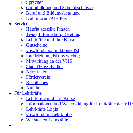
Sprachen
Grundbildung und Schulabschlüsse
Beruf und Bildungsberatung
Kulturforum Alte Post
Service
Häufig gestellte Fragen
Team, Information, Beratung
Lehrkräfte und Ihre Kurse
Gutscheine
vhs.cloud - so funktioniert's!
Ihre Meinung ist uns wichtig
Mitwirkung an der VHS
Stadt Neuss. Kultur
Newsletter
Förderverein
Rechtliches
Anfahrt
Für Lehrkräfte
Lehrkräfte und ihre Kurse
Informationen und Weiterbildung für Lehrkräfte der VH
Lehrkräfte Login
vhs.cloud für Lehrkräfte
Wir suchen Lehrkräfte!