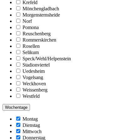
Krefeld
Mönchengladbach
Morgensternsheide
Norf
Pomona
Reuschenberg
Rommerskirchen
Rosellen
Selikum
Speck/Wehl/Helpenstein
Stadionviertel
Uedesheim
Vogelsang
Weckhoven
Weissenberg
Westfeld
Wochentage
Montag
Dienstag
Mittwoch
Donnerstag