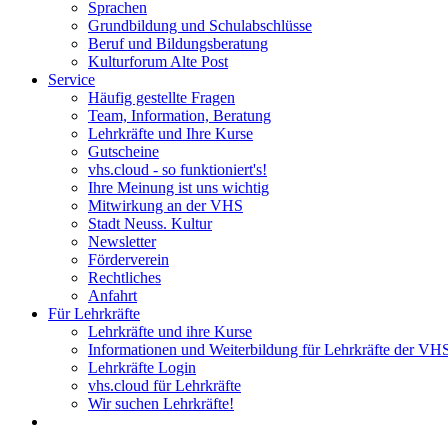
Sprachen
Grundbildung und Schulabschlüsse
Beruf und Bildungsberatung
Kulturforum Alte Post
Service
Häufig gestellte Fragen
Team, Information, Beratung
Lehrkräfte und Ihre Kurse
Gutscheine
vhs.cloud - so funktioniert's!
Ihre Meinung ist uns wichtig
Mitwirkung an der VHS
Stadt Neuss. Kultur
Newsletter
Förderverein
Rechtliches
Anfahrt
Für Lehrkräfte
Lehrkräfte und ihre Kurse
Informationen und Weiterbildung für Lehrkräfte der VH
Lehrkräfte Login
vhs.cloud für Lehrkräfte
Wir suchen Lehrkräfte!