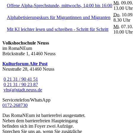
Mi.
09.09.
Offene Alpha-Sprechstunde, mittwochs, 14:00 bis 16:00
13.00 Uhr
Do.
10.09
Alphabetisierungskurs für Migrantinnen und Migranten
8.30 Uhr
Mi.
07.10.
Mit KI leichter lesen und schreiben - Schritt für Schritt
10.00 Uhr
Volkshochschule Neuss
im RomaNEum
Brückstraße 1, 41460 Neuss
Kulturforum Alte Post
Neustraße 28, 41460 Neuss
0 21 31 / 90 41 51
0 21 31 / 90 23 87
vhs(at)stadt.neuss.de
Servicetelefon/WhatsApp
0172-268730
Das RomaNEum ist barrierefrei ausgestattet.
Neben dem barrierefreien Haupteingang
befinden sich im Foyer zwei Aufzüge.
Sprechen Sie uns an, wenn Sie zusätzliche