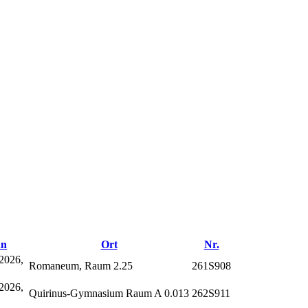
nn
Ort
Nr.
2026,
Romaneum, Raum 2.25
261S908
2026,
Quirinus-Gymnasium Raum A 0.013
262S911