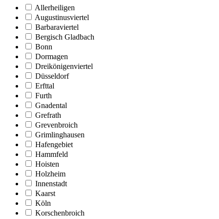
Allerheiligen
Augustinusviertel
Barbaraviertel
Bergisch Gladbach
Bonn
Dormagen
Dreikönigenviertel
Düsseldorf
Erfttal
Furth
Gnadental
Grefrath
Grevenbroich
Grimlinghausen
Hafengebiet
Hammfeld
Hoisten
Holzheim
Innenstadt
Kaarst
Köln
Korschenbroich