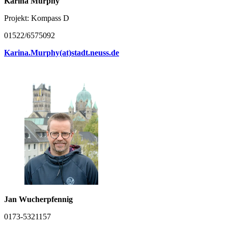
Karina Murphy
Projekt: Kompass D
01522/6575092
Karina.Murphy(at)stadt.neuss.de
Jan Wucherpfennig
0173-5321157