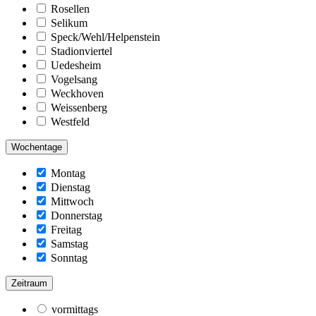
Rosellen
Selikum
Speck/Wehl/Helpenstein
Stadionviertel
Uedesheim
Vogelsang
Weckhoven
Weissenberg
Westfeld
Wochentage
Montag
Dienstag
Mittwoch
Donnerstag
Freitag
Samstag
Sonntag
Zeitraum
vormittags