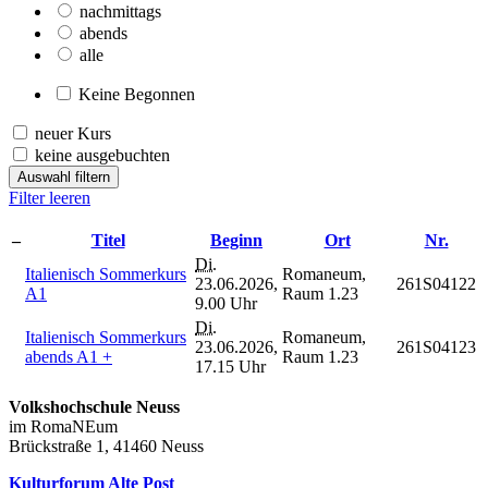
nachmittags
abends
alle
Keine Begonnen
neuer Kurs
keine ausgebuchten
Auswahl filtern
Filter leeren
–
Titel
Beginn
Ort
Nr.
Di.
Italienisch Sommerkurs
Romaneum,
23.06.2026,
261S04122
A1
Raum 1.23
9.00 Uhr
Di.
Italienisch Sommerkurs
Romaneum,
23.06.2026,
261S04123
abends A1 +
Raum 1.23
17.15 Uhr
Volkshochschule Neuss
im RomaNEum
Brückstraße 1, 41460 Neuss
Kulturforum Alte Post