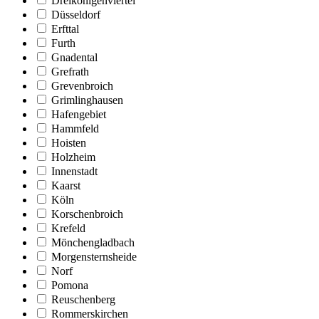
Dreikönigenviertel
Düsseldorf
Erfttal
Furth
Gnadental
Grefrath
Grevenbroich
Grimlinghausen
Hafengebiet
Hammfeld
Hoisten
Holzheim
Innenstadt
Kaarst
Köln
Korschenbroich
Krefeld
Mönchengladbach
Morgensternsheide
Norf
Pomona
Reuschenberg
Rommerskirchen