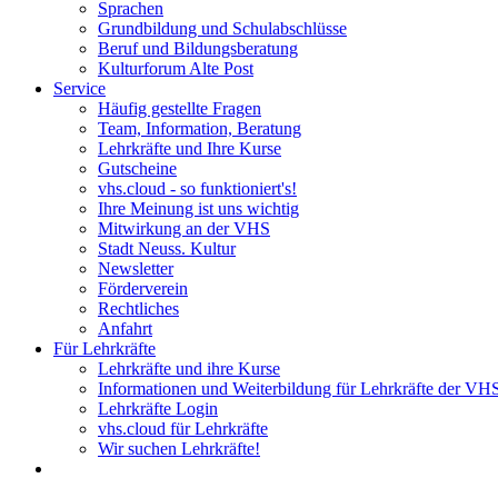
Sprachen
Grundbildung und Schulabschlüsse
Beruf und Bildungsberatung
Kulturforum Alte Post
Service
Häufig gestellte Fragen
Team, Information, Beratung
Lehrkräfte und Ihre Kurse
Gutscheine
vhs.cloud - so funktioniert's!
Ihre Meinung ist uns wichtig
Mitwirkung an der VHS
Stadt Neuss. Kultur
Newsletter
Förderverein
Rechtliches
Anfahrt
Für Lehrkräfte
Lehrkräfte und ihre Kurse
Informationen und Weiterbildung für Lehrkräfte der VH
Lehrkräfte Login
vhs.cloud für Lehrkräfte
Wir suchen Lehrkräfte!