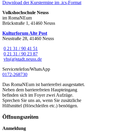
Download der Kurstermine im .ics-Format
Volkshochschule Neuss
im RomaNEum
Brückstraße 1, 41460 Neuss
Kulturforum Alte Post
Neustraße 28, 41460 Neuss
0 21 31 / 90 41 51
0 21 31 / 90 23 87
vhs(at)stadt.neuss.de
Servicetelefon/WhatsApp
0172-268730
Das RomaNEum ist barrierefrei ausgestattet.
Neben dem barrierefreien Haupteingang
befinden sich im Foyer zwei Aufzüge.
Sprechen Sie uns an, wenn Sie zusätzliche
Hilfsmittel (Hörschleifen etc.) benötigen.
Öffnungszeiten
Anmeldung