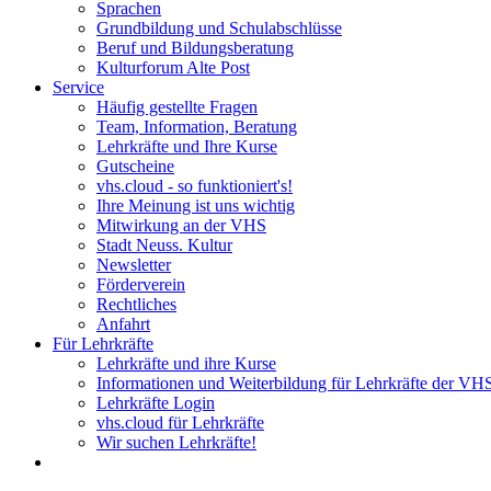
Sprachen
Grundbildung und Schulabschlüsse
Beruf und Bildungsberatung
Kulturforum Alte Post
Service
Häufig gestellte Fragen
Team, Information, Beratung
Lehrkräfte und Ihre Kurse
Gutscheine
vhs.cloud - so funktioniert's!
Ihre Meinung ist uns wichtig
Mitwirkung an der VHS
Stadt Neuss. Kultur
Newsletter
Förderverein
Rechtliches
Anfahrt
Für Lehrkräfte
Lehrkräfte und ihre Kurse
Informationen und Weiterbildung für Lehrkräfte der VH
Lehrkräfte Login
vhs.cloud für Lehrkräfte
Wir suchen Lehrkräfte!