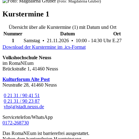
(Foto: Magdalena Gruber)
Kurstermine
1
Übersicht über alle Kurstermine (1) mit Datum und Ort
Nummer
Datum
Ort
1
Samstag • 21.11.2026 • 10:00 - 14:30 Uhr
E.27
Download der Kurstermine im .ics-Format
Volkshochschule Neuss
im RomaNEum
Brückstraße 1, 41460 Neuss
Kulturforum Alte Post
Neustraße 28, 41460 Neuss
0 21 31 / 90 41 51
0 21 31 / 90 23 87
vhs(at)stadt.neuss.de
Servicetelefon/WhatsApp
0172-268730
Das RomaNEum ist barrierefrei ausgestattet.
Neben dem barrierefreien Haupteingang