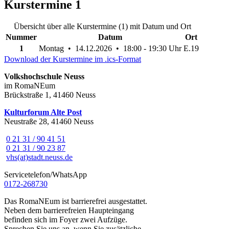
Kurstermine
1
Übersicht über alle Kurstermine (1) mit Datum und Ort
Nummer
Datum
Ort
1
Montag • 14.12.2026 • 18:00 - 19:30 Uhr
E.19
Download der Kurstermine im .ics-Format
Volkshochschule Neuss
im RomaNEum
Brückstraße 1, 41460 Neuss
Kulturforum Alte Post
Neustraße 28, 41460 Neuss
0 21 31 / 90 41 51
0 21 31 / 90 23 87
vhs(at)stadt.neuss.de
Servicetelefon/WhatsApp
0172-268730
Das RomaNEum ist barrierefrei ausgestattet.
Neben dem barrierefreien Haupteingang
befinden sich im Foyer zwei Aufzüge.
Sprechen Sie uns an, wenn Sie zusätzliche