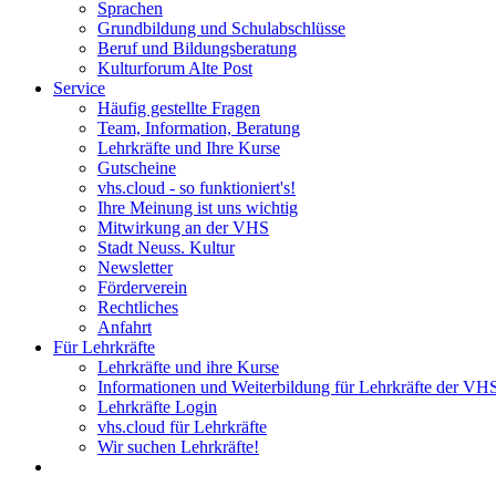
Sprachen
Grundbildung und Schulabschlüsse
Beruf und Bildungsberatung
Kulturforum Alte Post
Service
Häufig gestellte Fragen
Team, Information, Beratung
Lehrkräfte und Ihre Kurse
Gutscheine
vhs.cloud - so funktioniert's!
Ihre Meinung ist uns wichtig
Mitwirkung an der VHS
Stadt Neuss. Kultur
Newsletter
Förderverein
Rechtliches
Anfahrt
Für Lehrkräfte
Lehrkräfte und ihre Kurse
Informationen und Weiterbildung für Lehrkräfte der VH
Lehrkräfte Login
vhs.cloud für Lehrkräfte
Wir suchen Lehrkräfte!