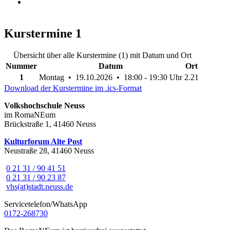
Kurstermine
1
Übersicht über alle Kurstermine (1) mit Datum und Ort
Nummer
Datum
Ort
1
Montag • 19.10.2026 • 18:00 - 19:30 Uhr
2.21
Download der Kurstermine im .ics-Format
Volkshochschule Neuss
im RomaNEum
Brückstraße 1, 41460 Neuss
Kulturforum Alte Post
Neustraße 28, 41460 Neuss
0 21 31 / 90 41 51
0 21 31 / 90 23 87
vhs(at)stadt.neuss.de
Servicetelefon/WhatsApp
0172-268730