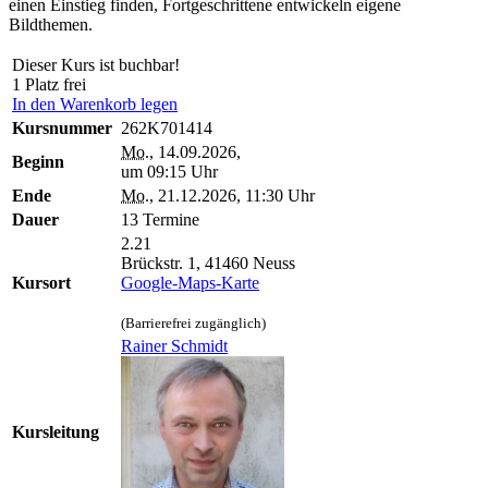
einen Einstieg finden, Fortgeschrittene entwickeln eigene
Bildthemen.
Dieser Kurs ist buchbar!
1 Platz frei
In den Warenkorb legen
Kursnummer
262K701414
Mo.
, 14.09.2026,
Beginn
um 09:15 Uhr
Ende
Mo.
, 21.12.2026, 11:30 Uhr
Dauer
13 Termine
2.21
Brückstr. 1, 41460 Neuss
Kursort
Google-Maps-Karte
(Barrierefrei zugänglich)
Rainer Schmidt
Kursleitung