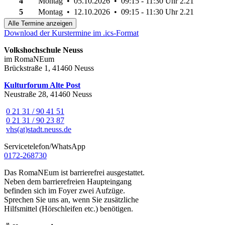
4
Montag • 05.10.2026 • 09:15 - 11:30 Uhr
2.21
5
Montag • 12.10.2026 • 09:15 - 11:30 Uhr
2.21
Alle Termine anzeigen
Download der Kurstermine im .ics-Format
Volkshochschule Neuss
im RomaNEum
Brückstraße 1, 41460 Neuss
Kulturforum Alte Post
Neustraße 28, 41460 Neuss
0 21 31 / 90 41 51
0 21 31 / 90 23 87
vhs(at)stadt.neuss.de
Servicetelefon/WhatsApp
0172-268730
Das RomaNEum ist barrierefrei ausgestattet.
Neben dem barrierefreien Haupteingang
befinden sich im Foyer zwei Aufzüge.
Sprechen Sie uns an, wenn Sie zusätzliche
Hilfsmittel (Hörschleifen etc.) benötigen.