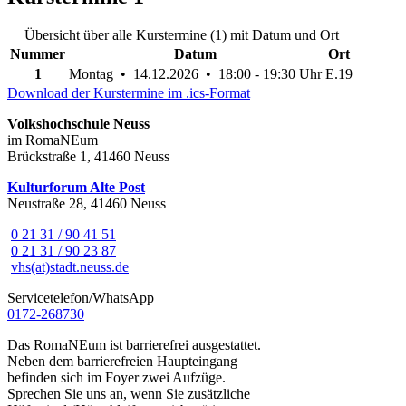
Übersicht über alle Kurstermine (1) mit Datum und Ort
Nummer
Datum
Ort
1
Montag • 14.12.2026 • 18:00 - 19:30 Uhr
E.19
Download der Kurstermine im .ics-Format
Volkshochschule Neuss
im RomaNEum
Brückstraße 1, 41460 Neuss
Kulturforum Alte Post
Neustraße 28, 41460 Neuss
0 21 31 / 90 41 51
0 21 31 / 90 23 87
vhs(at)stadt.neuss.de
Servicetelefon/WhatsApp
0172-268730
Das RomaNEum ist barrierefrei ausgestattet.
Neben dem barrierefreien Haupteingang
befinden sich im Foyer zwei Aufzüge.
Sprechen Sie uns an, wenn Sie zusätzliche