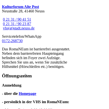
Kulturforum Alte Post
Neustraße 28, 41460 Neuss
0 21 31 / 90 41 51
0 21 31 / 90 23 87
vhs(at)stadt.neuss.de
Servicetelefon/WhatsApp
0172-268730
Das RomaNEum ist barrierefrei ausgestattet.
Neben dem barrierefreien Haupteingang
befinden sich im Foyer zwei Aufzüge.
Sprechen Sie uns an, wenn Sie zusätzliche
Hilfsmittel (Hörschleifen etc.) benötigen.
Öffnungszeiten
Anmeldung
- über die
Homepage
- persönlich in der VHS im RomaNEum: