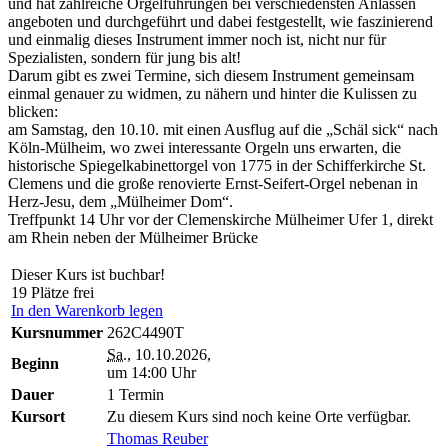
und hat zahlreiche Orgelführungen bei verschiedensten Anlässen
angeboten und durchgeführt und dabei festgestellt, wie faszinierend
und einmalig dieses Instrument immer noch ist, nicht nur für
Spezialisten, sondern für jung bis alt!
Darum gibt es zwei Termine, sich diesem Instrument gemeinsam
einmal genauer zu widmen, zu nähern und hinter die Kulissen zu
blicken:
am Samstag, den 10.10. mit einen Ausflug auf die „Schäl sick“ nach
Köln-Mülheim, wo zwei interessante Orgeln uns erwarten, die
historische Spiegelkabinettorgel von 1775 in der Schifferkirche St.
Clemens und die große renovierte Ernst-Seifert-Orgel nebenan in
Herz-Jesu, dem „Mülheimer Dom“.
Treffpunkt 14 Uhr vor der Clemenskirche Mülheimer Ufer 1, direkt
am Rhein neben der Mülheimer Brücke
Dieser Kurs ist buchbar!
19 Plätze frei
In den Warenkorb legen
Kursnummer
262C4490T
Sa.
, 10.10.2026,
Beginn
um 14:00 Uhr
Dauer
1 Termin
Kursort
Zu diesem Kurs sind noch keine Orte verfügbar.
Thomas Reuber