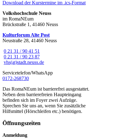
Download der Kurstermine im .ics-Format
Volkshochschule Neuss
im RomaNEum
Brückstraße 1, 41460 Neuss
Kulturforum Alte Post
Neustraße 28, 41460 Neuss
0 21 31 / 90 41 51
0 21 31 / 90 23 87
vhs(at)stadt.neuss.de
Servicetelefon/WhatsApp
0172-268730
Das RomaNEum ist barrierefrei ausgestattet.
Neben dem barrierefreien Haupteingang
befinden sich im Foyer zwei Aufzüge.
Sprechen Sie uns an, wenn Sie zusätzliche
Hilfsmittel (Hörschleifen etc.) benötigen.
Öffnungszeiten
Anmeldung