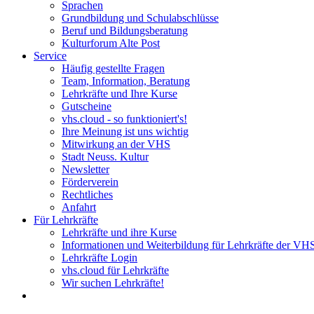
Sprachen
Grundbildung und Schulabschlüsse
Beruf und Bildungsberatung
Kulturforum Alte Post
Service
Häufig gestellte Fragen
Team, Information, Beratung
Lehrkräfte und Ihre Kurse
Gutscheine
vhs.cloud - so funktioniert's!
Ihre Meinung ist uns wichtig
Mitwirkung an der VHS
Stadt Neuss. Kultur
Newsletter
Förderverein
Rechtliches
Anfahrt
Für Lehrkräfte
Lehrkräfte und ihre Kurse
Informationen und Weiterbildung für Lehrkräfte der VH
Lehrkräfte Login
vhs.cloud für Lehrkräfte
Wir suchen Lehrkräfte!