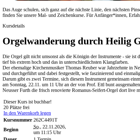
Das Auge schulen, sich ganz auf die nächste Linie, den nächsten Pin
finden Sie unsere Mal- und Zeichenkurse. Für Anfänger*innen, Erfah
Kursdetails
Orgelwanderung durch Heilig Ge
Die Orgel gilt nicht umsonst als die Königin der Instrumente - sie ist 
tief bis extrem hoch und das in unterschiedlichsten Klangfarben.
Der ehemalige Kirchenmusiker Thomas Reuber war Jahrzehnte in Neuss 
und durchgeführt und dabei festgestellt, wie faszinierend und einmalig 
Darum gibt es zwei Termine, sich diesem Instrument gemeinsam einma
am Sonntag, 22.11. um 11 Uhr an der von Prof. Ettl bunt ausgemalten
Neusser Furth die frisch renovierte Romanus-Seifert-Orgel dort live 
Dieser Kurs ist buchbar!
20 Plätze frei
In den Warenkorb legen
Kursnummer
262C4491T
So.
, 22.11.2026,
Beginn
um 11:15 Uhr
Dauer
1 Termin