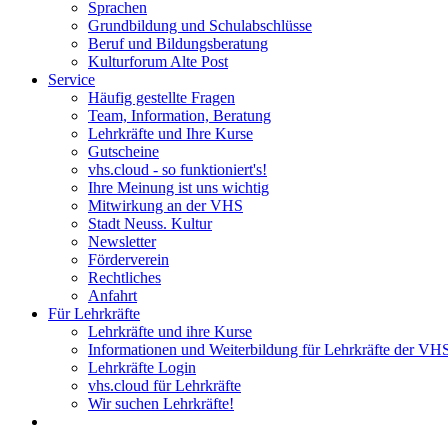
Sprachen
Grundbildung und Schulabschlüsse
Beruf und Bildungsberatung
Kulturforum Alte Post
Service
Häufig gestellte Fragen
Team, Information, Beratung
Lehrkräfte und Ihre Kurse
Gutscheine
vhs.cloud - so funktioniert's!
Ihre Meinung ist uns wichtig
Mitwirkung an der VHS
Stadt Neuss. Kultur
Newsletter
Förderverein
Rechtliches
Anfahrt
Für Lehrkräfte
Lehrkräfte und ihre Kurse
Informationen und Weiterbildung für Lehrkräfte der VH
Lehrkräfte Login
vhs.cloud für Lehrkräfte
Wir suchen Lehrkräfte!