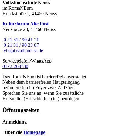
Volkshochschule Neuss
im RomaNEum
Brückstraße 1, 41460 Neuss
Kulturforum Alte Post
Neustraße 28, 41460 Neuss
0 21 31 / 90 41 51
0 21 31 / 90 23 87
vhs(at)stadt.neuss.de
Servicetelefon/WhatsApp
0172-268730
Das RomaNEum ist barrierefrei ausgestattet.
Neben dem barrierefreien Haupteingang
befinden sich im Foyer zwei Aufzüge.
Sprechen Sie uns an, wenn Sie zusätzliche
Hilfsmittel (Hörschleifen etc.) benötigen.
Öffnungszeiten
Anmeldung
- über die
Homepage