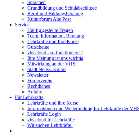
Sprachen
Grundbildung und Schulabschlüsse
Beruf und Bildungsberatung
Kulturforum Alte Post
Service
Häufig gestellte Fragen
Team, Information, Beratung
Lehrkräfte und Ihre Kurse
Gutscheine
vhs.cloud - so funktioniert's!
Ihre Meinung ist uns wichtig
Mitwirkung an der VHS
Stadt Neuss. Kultur
Newsletter
Förderverein
Rechtliches
Anfahrt
Für Lehrkräfte
Lehrkräfte und ihre Kurse
Informationen und Weiterbildung für Lehrkräfte der VH
Lehrkräfte Login
vhs.cloud für Lehrkräfte
Wir suchen Lehrkräfte!