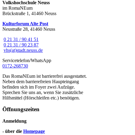
Volkshochschule Neuss
im RomaNEum
Brückstraße 1, 41460 Neuss
Kulturforum Alte Post
Neustraße 28, 41460 Neuss
0 21 31 / 90 41 51
0 21 31 / 90 23 87
vhs(at)stadt.neuss.de
Servicetelefon/WhatsApp
0172-268730
Das RomaNEum ist barrierefrei ausgestattet.
Neben dem barrierefreien Haupteingang
befinden sich im Foyer zwei Aufzüge.
Sprechen Sie uns an, wenn Sie zusätzliche
Hilfsmittel (Hörschleifen etc.) benötigen.
Öffnungszeiten
Anmeldung
- über die
Homepage