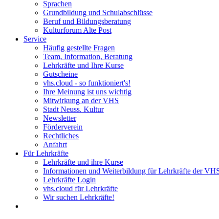
Sprachen
Grundbildung und Schulabschlüsse
Beruf und Bildungsberatung
Kulturforum Alte Post
Service
Häufig gestellte Fragen
Team, Information, Beratung
Lehrkräfte und Ihre Kurse
Gutscheine
vhs.cloud - so funktioniert's!
Ihre Meinung ist uns wichtig
Mitwirkung an der VHS
Stadt Neuss. Kultur
Newsletter
Förderverein
Rechtliches
Anfahrt
Für Lehrkräfte
Lehrkräfte und ihre Kurse
Informationen und Weiterbildung für Lehrkräfte der VH
Lehrkräfte Login
vhs.cloud für Lehrkräfte
Wir suchen Lehrkräfte!