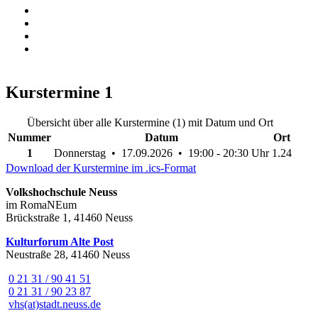
Kurstermine
1
Übersicht über alle Kurstermine (1) mit Datum und Ort
Nummer
Datum
Ort
1
Donnerstag • 17.09.2026 • 19:00 - 20:30 Uhr
1.24
Download der Kurstermine im .ics-Format
Volkshochschule Neuss
im RomaNEum
Brückstraße 1, 41460 Neuss
Kulturforum Alte Post
Neustraße 28, 41460 Neuss
0 21 31 / 90 41 51
0 21 31 / 90 23 87
vhs(at)stadt.neuss.de