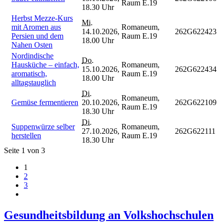
Raum E.19
18.30 Uhr
Herbst Mezze-Kurs
Mi.
mit Aromen aus
Romaneum,
14.10.2026,
262G622423
Persien und dem
Raum E.19
18.00 Uhr
Nahen Osten
Nordindische
Do.
Hausküche – einfach,
Romaneum,
15.10.2026,
262G622434
aromatisch,
Raum E.19
18.00 Uhr
alltagstauglich
Di.
Romaneum,
Gemüse fermentieren
20.10.2026,
262G622109
Raum E.19
18.30 Uhr
Di.
Suppenwürze selber
Romaneum,
27.10.2026,
262G622111
herstellen
Raum E.19
18.30 Uhr
Seite 1 von 3
1
2
3
Gesundheitsbildung an Volkshochschulen