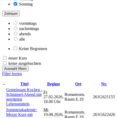
Sonntag
Zeitraum
vormittags
nachmittags
abends
alle
Keine Begonnen
neuer Kurs
keine ausgebuchten
Auswahl filtern
Filter leeren
–
Titel
Beginn
Ort
Nr.
Gemeinsam Kochen -
Fr.
Schnippel-Abend mit
Romaneum,
27.02.2026,
261G621155
geretteten
Raum E.19
18.00 Uhr
Lebensmitteln
Sommerakademie:
Mi.
Romaneum,
Mezze Kurs mit
19.08.2026,
261G622426
Raum E.19