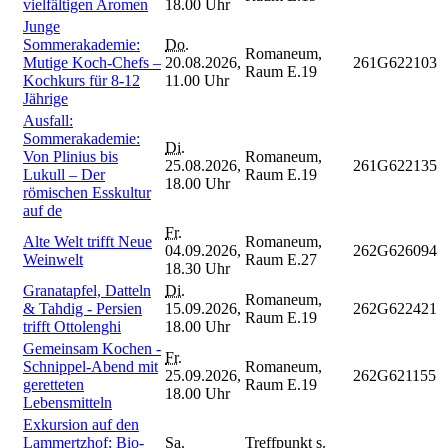
vielfältigen Aromen
18.00 Uhr
Junge
Sommerakademie:
Do.
Romaneum,
Mutige Koch-Chefs –
20.08.2026,
261G622103
Raum E.19
Kochkurs für 8-12
11.00 Uhr
Jährige
Ausfall:
Sommerakademie:
Di.
Von Plinius bis
Romaneum,
25.08.2026,
261G622135
Lukull – Der
Raum E.19
18.00 Uhr
römischen Esskultur
auf de
Fr.
Alte Welt trifft Neue
Romaneum,
04.09.2026,
262G626094
Weinwelt
Raum E.27
18.30 Uhr
Granatapfel, Datteln
Di.
Romaneum,
& Tahdig - Persien
15.09.2026,
262G622421
Raum E.19
trifft Ottolenghi
18.00 Uhr
Gemeinsam Kochen -
Fr.
Schnippel-Abend mit
Romaneum,
25.09.2026,
262G621155
geretteten
Raum E.19
18.00 Uhr
Lebensmitteln
Exkursion auf den
Lammertzhof: Bio-
Sa.
Treffpunkt s.