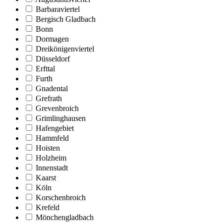
Barbaraviertel
Bergisch Gladbach
Bonn
Dormagen
Dreikönigenviertel
Düsseldorf
Erfttal
Furth
Gnadental
Grefrath
Grevenbroich
Grimlinghausen
Hafengebiet
Hammfeld
Hoisten
Holzheim
Innenstadt
Kaarst
Köln
Korschenbroich
Krefeld
Mönchengladbach