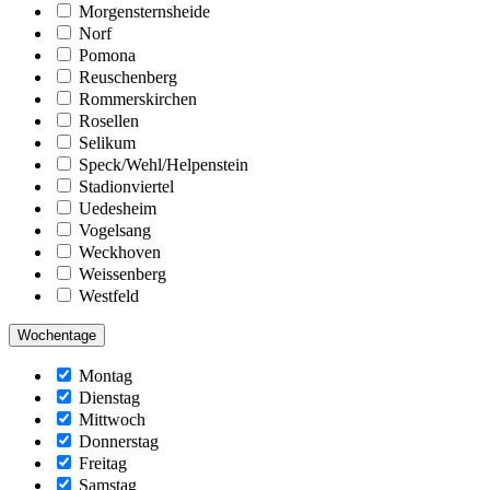
Morgensternsheide
Norf
Pomona
Reuschenberg
Rommerskirchen
Rosellen
Selikum
Speck/Wehl/Helpenstein
Stadionviertel
Uedesheim
Vogelsang
Weckhoven
Weissenberg
Westfeld
Wochentage
Montag
Dienstag
Mittwoch
Donnerstag
Freitag
Samstag