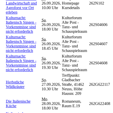
Landwirtschaft und
26.09.2026,
Homepage
262N102
Agroforst vor Ort
10.00 Uhr
Kursdetails
erleben
Kulturnacht:
Kulturforum
Sa.
Italienisch Singen -
Alte Post -
26.09.2026,
262S04606
Vorkenntnisse sind
Tanz- und
18.00 Uhr
nicht erforderlich
Schauspielraum
Kulturnacht:
Kulturforum
Sa.
Italienisch Singen -
Alte Post -
26.09.2026,
262S04607
Vorkenntnisse sind
Tanz- und
18.45 Uhr
nicht erforderlich
Schauspielraum
Kulturnacht:
Kulturforum
Sa.
Italienisch Singen -
Alte Post -
26.09.2026,
262S04608
Vorkenntnisse sind
Tanz- und
19.30 Uhr
nicht erforderlich
Schauspielraum
Treffpunkt:
So.
Gladbacher
Herbstliche
27.09.2026,
Straße, 41462
262G622117
Wildkräuter
10.30 Uhr
Neuss, Höhe
Hausnr. 209
Mo.
Die Italienische
Romaneum,
28.09.2026,
262G622408
Küche
Raum E.19
18.00 Uhr