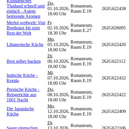
Kulinarisches
Do.
Thailand schnell und
Romaneum,
01.10.2026,
262G622438
einfach - Asiens
Raum E.19
18.00 Uhr
betörende Aromen
Merlot weltweit: Von
Fr.
Romaneum,
Bordeaux bis zum
02.10.2026,
262G626095
Raum E.27
Rest der Welt
18.30 Uhr
Mo.
Romaneum,
Libanesische Küche
05.10.2026,
262G622420
Raum E.19
18.00 Uhr
Di.
Romaneum,
Brot selber backen
06.10.2026,
262G622112
Raum E.19
18.00 Uhr
Mi.
Indische Küche -
Romaneum,
07.10.2026,
262G622432
Kerala
Raum E.19
18.00 Uhr
Persische Küche -
Do.
Romaneum,
Reisgerichte aus
08.10.2026,
262G622422
Raum E.19
1001 Nacht
18.00 Uhr
Mo.
Die Japanische
Romaneum,
12.10.2026,
262G622409
Küche
Raum E.19
18.00 Uhr
Di.
Romaneum,
Sauer einmachen
13.10.2026,
262G622106