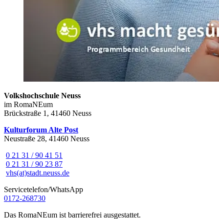
Volkshochschule Neuss
im RomaNEum
Brückstraße 1, 41460 Neuss
Kulturforum Alte Post
Neustraße 28, 41460 Neuss
0 21 31 / 90 41 51
0 21 31 / 90 23 87
vhs(at)stadt.neuss.de
Servicetelefon/WhatsApp
0172-268730
Das RomaNEum ist barrierefrei ausgestattet.