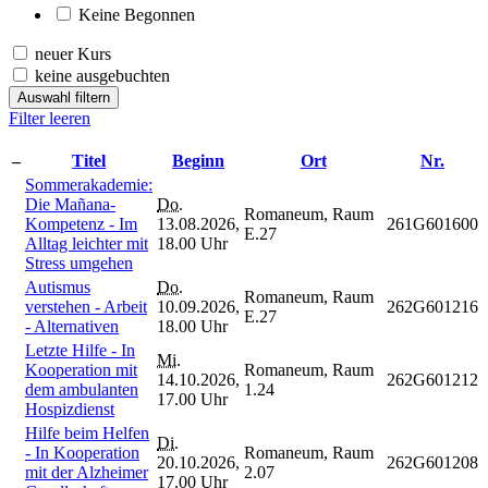
Keine Begonnen
neuer Kurs
keine ausgebuchten
Auswahl filtern
Filter leeren
–
Titel
Beginn
Ort
Nr.
Sommerakademie:
Die Mañana-
Do.
Romaneum, Raum
Kompetenz - Im
13.08.2026,
261G601600
E.27
Alltag leichter mit
18.00 Uhr
Stress umgehen
Autismus
Do.
Romaneum, Raum
verstehen - Arbeit
10.09.2026,
262G601216
E.27
- Alternativen
18.00 Uhr
Letzte Hilfe - In
Mi.
Kooperation mit
Romaneum, Raum
14.10.2026,
262G601212
dem ambulanten
1.24
17.00 Uhr
Hospizdienst
Hilfe beim Helfen
Di.
- In Kooperation
Romaneum, Raum
20.10.2026,
262G601208
mit der Alzheimer
2.07
17.00 Uhr