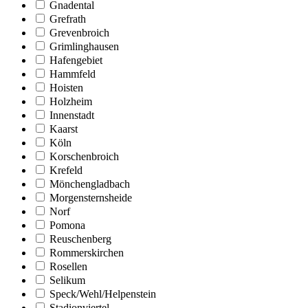
Gnadental
Grefrath
Grevenbroich
Grimlinghausen
Hafengebiet
Hammfeld
Hoisten
Holzheim
Innenstadt
Kaarst
Köln
Korschenbroich
Krefeld
Mönchengladbach
Morgensternsheide
Norf
Pomona
Reuschenberg
Rommerskirchen
Rosellen
Selikum
Speck/Wehl/Helpenstein
Stadionviertel