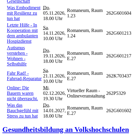
Gesellschaft
Was Embodiment
Do.
Romaneum, Raum
mit Resilienz zu
05.11.2026,
262G601604
1.23
tun hat
18.00 Uhr
Letzte Hilfe - In
Sa.
Kooperation mit
Romaneum, Raum
14.11.2026,
262G601213
dem ambulanten
1.24
10.00 Uhr
Hospizdienst
Autismus
Do.
verstehen -
Romaneum, Raum
19.11.2026,
262G601217
Wohnen -
E.27
18.00 Uhr
Selbsthilfe
Sa.
Fahr Rad! -
Romaneum, Raum
21.11.2026,
262K703437
Fahrrad-Reparatur
E.27
10.00 Uhr
Online: Die
Mi.
Virtueller Raum -
Bauern waren
02.12.2026,
262P5329
Onlineveranstaltung
nicht überrascht.
19.30 Uhr
Was das
Do.
Romaneum, Raum
Bauchgefühl mit
14.01.2027,
262G601602
E.27
Stress zu tun hat
18.00 Uhr
Gesundheitsbildung an Volkshochschulen