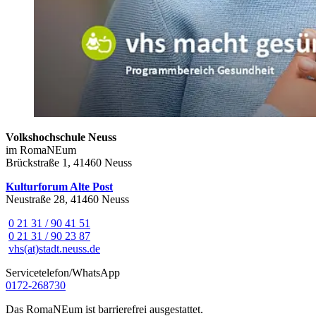
Volkshochschule Neuss
im RomaNEum
Brückstraße 1, 41460 Neuss
Kulturforum Alte Post
Neustraße 28, 41460 Neuss
0 21 31 / 90 41 51
0 21 31 / 90 23 87
vhs(at)stadt.neuss.de
Servicetelefon/WhatsApp
0172-268730
Das RomaNEum ist barrierefrei ausgestattet.