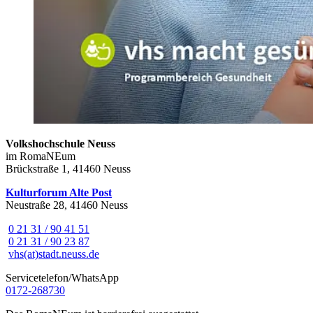
Volkshochschule Neuss
im RomaNEum
Brückstraße 1, 41460 Neuss
Kulturforum Alte Post
Neustraße 28, 41460 Neuss
0 21 31 / 90 41 51
0 21 31 / 90 23 87
vhs(at)stadt.neuss.de
Servicetelefon/WhatsApp
0172-268730