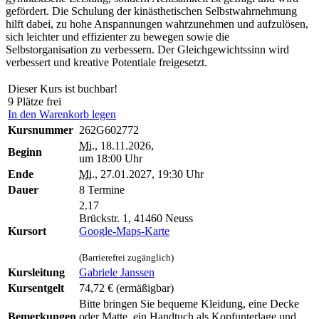
gefördert. Die Schulung der kinästhetischen Selbstwahrnehmung
hilft dabei, zu hohe Anspannungen wahrzunehmen und aufzulösen,
sich leichter und effizienter zu bewegen sowie die
Selbstorganisation zu verbessern. Der Gleichgewichtssinn wird
verbessert und kreative Potentiale freigesetzt.
Dieser Kurs ist buchbar!
9 Plätze frei
In den Warenkorb legen
Kursnummer
262G602772
Mi.
, 18.11.2026,
Beginn
um 18:00 Uhr
Ende
Mi.
, 27.01.2027, 19:30 Uhr
Dauer
8 Termine
2.17
Brückstr. 1, 41460 Neuss
Kursort
Google-Maps-Karte
(Barrierefrei zugänglich)
Kursleitung
Gabriele Janssen
Kursentgelt
74,72 €
(ermäßigbar)
Bitte bringen Sie bequeme Kleidung, eine Decke
Bemerkungen
oder Matte, ein Handtuch als Kopfunterlage und