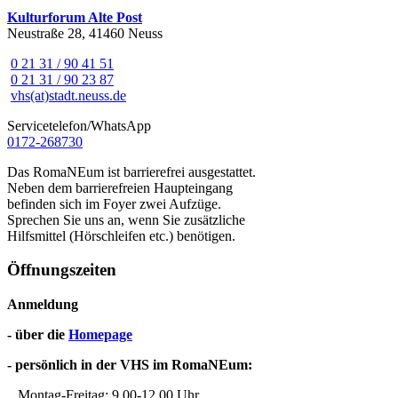
Kulturforum Alte Post
Neustraße 28, 41460 Neuss
0 21 31 / 90 41 51
0 21 31 / 90 23 87
vhs(at)stadt.neuss.de
Servicetelefon/WhatsApp
0172-268730
Das RomaNEum ist barrierefrei ausgestattet.
Neben dem barrierefreien Haupteingang
befinden sich im Foyer zwei Aufzüge.
Sprechen Sie uns an, wenn Sie zusätzliche
Hilfsmittel (Hörschleifen etc.) benötigen.
Öffnungszeiten
Anmeldung
- über die
Homepage
- persönlich in der VHS im RomaNEum:
Montag-Freitag: 9.00-12.00 Uhr