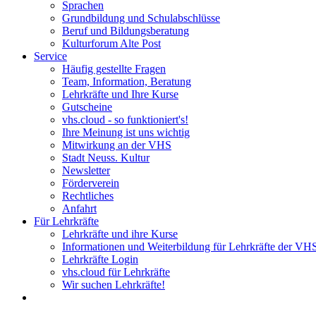
Sprachen
Grundbildung und Schulabschlüsse
Beruf und Bildungsberatung
Kulturforum Alte Post
Service
Häufig gestellte Fragen
Team, Information, Beratung
Lehrkräfte und Ihre Kurse
Gutscheine
vhs.cloud - so funktioniert's!
Ihre Meinung ist uns wichtig
Mitwirkung an der VHS
Stadt Neuss. Kultur
Newsletter
Förderverein
Rechtliches
Anfahrt
Für Lehrkräfte
Lehrkräfte und ihre Kurse
Informationen und Weiterbildung für Lehrkräfte der VH
Lehrkräfte Login
vhs.cloud für Lehrkräfte
Wir suchen Lehrkräfte!