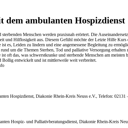
mit dem ambulanten Hospizdienst
nd sterbenden Menschen werden praxisnah erörtert. Die Auseinanders
t und Hilflosigkeit aus. Diesem Gefühl möchte der Letzte Hilfe Kurs
fe ist es, Leiden zu lindern und eine angemessene Begleitung zu ermögl
ssen rund um die Themen Sterben, Tod und palliative Versorgung erhal
st oft das, was schwerstkranke und sterbende Menschen am meisten b
llig entwickelt und ist mittlerweile weit verbreitet.
nfo
ten Hospizdienst, Diakonie Rhein-Kreis Neuss e.V., Telefon: 02131 –
ten Hospiz- und Palliativberatungsdienst, Diakonie Rhein-Kreis Neuss