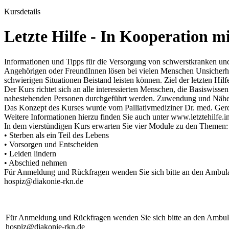
Kursdetails
Letzte Hilfe - In Kooperation 
Informationen und Tipps für die Versorgung von schwerstkranken u
Angehörigen oder FreundInnen lösen bei vielen Menschen Unsicherhei
schwierigen Situationen Beistand leisten können. Ziel der letzten Hil
Der Kurs richtet sich an alle interessierten Menschen, die Basiswi
nahestehenden Personen durchgeführt werden. Zuwendung und Nähe i
Das Konzept des Kurses wurde vom Palliativmediziner Dr. med. Gerd Bo
Weitere Informationen hierzu finden Sie auch unter www.letztehilfe.i
In dem vierstündigen Kurs erwarten Sie vier Module zu den Themen:
• Sterben als ein Teil des Lebens
• Vorsorgen und Entscheiden
• Leiden lindern
• Abschied nehmen
Für Anmeldung und Rückfragen wenden Sie sich bitte an den Ambulan
hospiz@diakonie-rkn.de
Für Anmeldung und Rückfragen wenden Sie sich bitte an den Ambulan
hospiz@diakonie-rkn.de