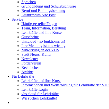
Sprachen
Grundbildung und Schulabschlüsse
Beruf und Bildungsberatung
Kulturforum Alte Post
Service
Häufig gestellte Fragen
Team, Information, Beratung
Lehrkräfte und Ihre Kurse
Gutscheine
vhs.cloud - so funktioniert's!
Ihre Meinung ist uns wichtig
Mitwirkung an der VHS
Stadt Neuss. Kultur
Newsletter
Förderverein
Rechtliches
Anfahrt
Für Lehrkräfte
Lehrkräfte und ihre Kurse
Informationen und Weiterbildung für Lehrkräfte der VH
Lehrkräfte Login
vhs.cloud für Lehrkräfte
Wir suchen Lehrkräfte!