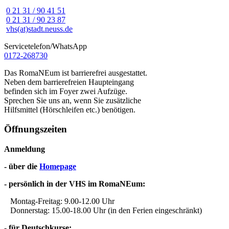
0 21 31 / 90 41 51
0 21 31 / 90 23 87
vhs(at)stadt.neuss.de
Servicetelefon/WhatsApp
0172-268730
Das RomaNEum ist barrierefrei ausgestattet.
Neben dem barrierefreien Haupteingang
befinden sich im Foyer zwei Aufzüge.
Sprechen Sie uns an, wenn Sie zusätzliche
Hilfsmittel (Hörschleifen etc.) benötigen.
Öffnungszeiten
Anmeldung
- über die
Homepage
- persönlich in der VHS im RomaNEum:
Montag-Freitag: 9.00-12.00 Uhr
Donnerstag: 15.00-18.00 Uhr (in den Ferien eingeschränkt)
- für Deutschkurse: