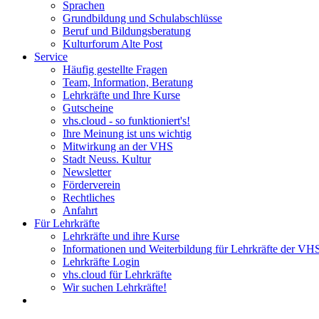
Sprachen
Grundbildung und Schulabschlüsse
Beruf und Bildungsberatung
Kulturforum Alte Post
Service
Häufig gestellte Fragen
Team, Information, Beratung
Lehrkräfte und Ihre Kurse
Gutscheine
vhs.cloud - so funktioniert's!
Ihre Meinung ist uns wichtig
Mitwirkung an der VHS
Stadt Neuss. Kultur
Newsletter
Förderverein
Rechtliches
Anfahrt
Für Lehrkräfte
Lehrkräfte und ihre Kurse
Informationen und Weiterbildung für Lehrkräfte der VH
Lehrkräfte Login
vhs.cloud für Lehrkräfte
Wir suchen Lehrkräfte!