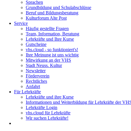
Sprachen
Grundbildung und Schulabschlüsse
Beruf und Bildungsberatung
Kulturforum Alte Post
Service
Häufig gestellte Fragen
Team, Information, Beratung
Lehrkräfte und Ihre Kurse
Gutscheine
vhs.cloud - so funktioniert's!
Ihre Meinung ist uns wichtig
Mitwirkung an der VHS
Stadt Neuss. Kultur
Newsletter
Förderverein
Rechtliches
Anfahrt
Für Lehrkräfte
Lehrkräfte und ihre Kurse
Informationen und Weiterbildung für Lehrkräfte der VH
Lehrkräfte Login
vhs.cloud für Lehrkräfte
Wir suchen Lehrkräfte!