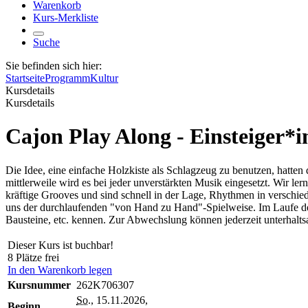
Warenkorb
Kurs-Merkliste
Suche
Sie befinden sich hier:
Startseite
Programm
Kultur
Kursdetails
Kursdetails
Cajon Play Along - Einsteiger*
Die Idee, eine einfache Holzkiste als Schlagzeug zu benutzen, hatten
mittlerweile wird es bei jeder unverstärkten Musik eingesetzt. Wir le
kräftige Grooves und sind schnell in der Lage, Rhythmen in verschie
uns der durchlaufenden "von Hand zu Hand"-Spielweise. Im Laufe des
Bausteine, etc. kennen. Zur Abwechslung können jederzeit unterhalt
Dieser Kurs ist buchbar!
8 Plätze frei
In den Warenkorb legen
Kursnummer
262K706307
So.
, 15.11.2026,
Beginn