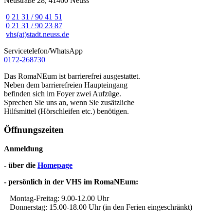
Neustraße 28, 41460 Neuss
0 21 31 / 90 41 51
0 21 31 / 90 23 87
vhs(at)stadt.neuss.de
Servicetelefon/WhatsApp
0172-268730
Das RomaNEum ist barrierefrei ausgestattet.
Neben dem barrierefreien Haupteingang
befinden sich im Foyer zwei Aufzüge.
Sprechen Sie uns an, wenn Sie zusätzliche
Hilfsmittel (Hörschleifen etc.) benötigen.
Öffnungszeiten
Anmeldung
- über die
Homepage
- persönlich in der VHS im RomaNEum:
Montag-Freitag: 9.00-12.00 Uhr
Donnerstag: 15.00-18.00 Uhr (in den Ferien eingeschränkt)