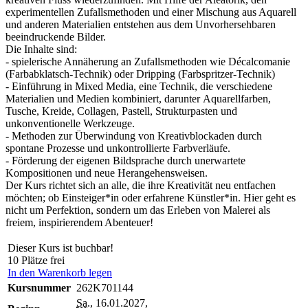
experimentellen Zufallsmethoden und einer Mischung aus Aquarell
und anderen Materialien entstehen aus dem Unvorhersehbaren
beeindruckende Bilder.
Die Inhalte sind:
- spielerische Annäherung an Zufallsmethoden wie Décalcomanie
(Farbabklatsch-Technik) oder Dripping (Farbspritzer-Technik)
- Einführung in Mixed Media, eine Technik, die verschiedene
Materialien und Medien kombiniert, darunter Aquarellfarben,
Tusche, Kreide, Collagen, Pastell, Strukturpasten und
unkonventionelle Werkzeuge.
- Methoden zur Überwindung von Kreativblockaden durch
spontane Prozesse und unkontrollierte Farbverläufe.
- Förderung der eigenen Bildsprache durch unerwartete
Kompositionen und neue Herangehensweisen.
Der Kurs richtet sich an alle, die ihre Kreativität neu entfachen
möchten; ob Einsteiger*in oder erfahrene Künstler*in. Hier geht es
nicht um Perfektion, sondern um das Erleben von Malerei als
freiem, inspirierendem Abenteuer!
Dieser Kurs ist buchbar!
10 Plätze frei
In den Warenkorb legen
Kursnummer
262K701144
Sa.
, 16.01.2027,