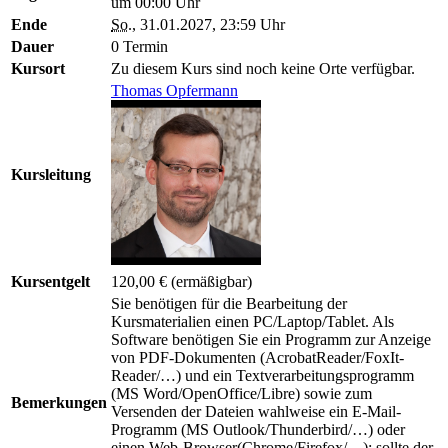
um 00:00 Uhr
Ende
So.
, 31.01.2027, 23:59 Uhr
Dauer
0 Termin
Kursort
Zu diesem Kurs sind noch keine Orte verfügbar.
Thomas Opfermann
Kursleitung
Kursentgelt
120,00 €
(ermäßigbar)
Sie benötigen für die Bearbeitung der
Kursmaterialien einen PC/Laptop/Tablet. Als
Software benötigen Sie ein Programm zur Anzeige
von PDF-Dokumenten (AcrobatReader/FoxIt-
Reader/…) und ein Textverarbeitungsprogramm
(MS Word/OpenOffice/Libre) sowie zum
Bemerkungen
Versenden der Dateien wahlweise ein E-Mail-
Programm (MS Outlook/Thunderbird/…) oder
einen Web-Browser(Chrome/Firefox/…); sollte der