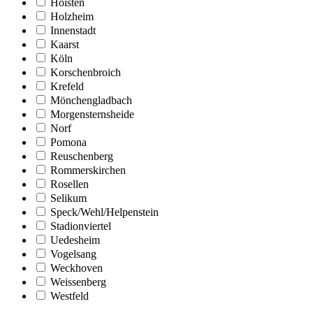
Hoisten
Holzheim
Innenstadt
Kaarst
Köln
Korschenbroich
Krefeld
Mönchengladbach
Morgensternsheide
Norf
Pomona
Reuschenberg
Rommerskirchen
Rosellen
Selikum
Speck/Wehl/Helpenstein
Stadionviertel
Uedesheim
Vogelsang
Weckhoven
Weissenberg
Westfeld