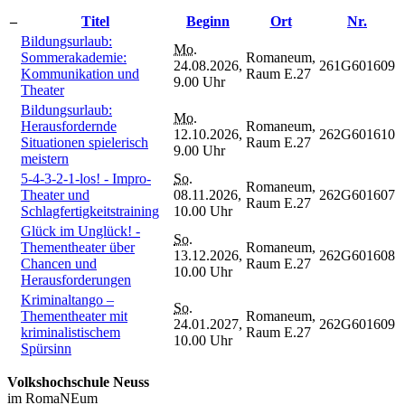
–
Titel
Beginn
Ort
Nr.
Bildungsurlaub:
Mo.
Sommerakademie:
Romaneum,
24.08.2026,
261G601609
Kommunikation und
Raum E.27
9.00 Uhr
Theater
Bildungsurlaub:
Mo.
Herausfordernde
Romaneum,
12.10.2026,
262G601610
Situationen spielerisch
Raum E.27
9.00 Uhr
meistern
5-4-3-2-1-los! - Impro-
So.
Romaneum,
Theater und
08.11.2026,
262G601607
Raum E.27
Schlagfertigkeitstraining
10.00 Uhr
Glück im Unglück! -
So.
Thementheater über
Romaneum,
13.12.2026,
262G601608
Chancen und
Raum E.27
10.00 Uhr
Herausforderungen
Kriminaltango –
So.
Thementheater mit
Romaneum,
24.01.2027,
262G601609
kriminalistischem
Raum E.27
10.00 Uhr
Spürsinn
Volkshochschule Neuss
im RomaNEum