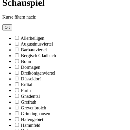
Schauspiel
Kurse filtern nach:
Ort
Allerheiligen
Augustinusviertel
Barbaraviertel
Bergisch Gladbach
Bonn
Dormagen
Dreikönigenviertel
Düsseldorf
Erfttal
Furth
Gnadental
Grefrath
Grevenbroich
Grimlinghausen
Hafengebiet
Hammfeld