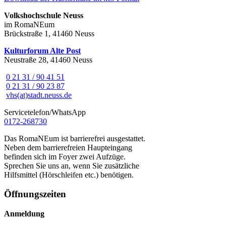
Volkshochschule Neuss
im RomaNEum
Brückstraße 1, 41460 Neuss
Kulturforum Alte Post
Neustraße 28, 41460 Neuss
0 21 31 / 90 41 51
0 21 31 / 90 23 87
vhs(at)stadt.neuss.de
Servicetelefon/WhatsApp
0172-268730
Das RomaNEum ist barrierefrei ausgestattet.
Neben dem barrierefreien Haupteingang
befinden sich im Foyer zwei Aufzüge.
Sprechen Sie uns an, wenn Sie zusätzliche
Hilfsmittel (Hörschleifen etc.) benötigen.
Öffnungszeiten
Anmeldung