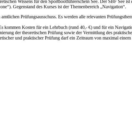
retischen Wissens für den Sportbootführerschein See. Der SBF See ist 
Zone“). Gegenstand des Kurses ist der Themenbereich „Navigation“.
m amtlichen Prüfungsausschuss. Es werden alle relevanten Prüfungsthem
s kommen Kosten für ein Lehrbuch (rund 40,- €) und für ein Navigati
inierung der theoretischen Prüfung sowie der Vermittlung des praktisch
retischer und praktischer Prüfung darf ein Zeitraum von maximal einem 