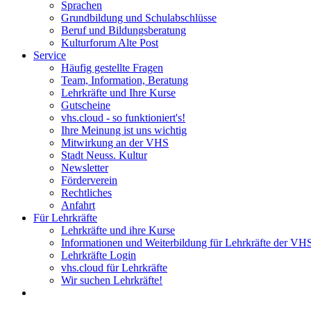
Sprachen
Grundbildung und Schulabschlüsse
Beruf und Bildungsberatung
Kulturforum Alte Post
Service
Häufig gestellte Fragen
Team, Information, Beratung
Lehrkräfte und Ihre Kurse
Gutscheine
vhs.cloud - so funktioniert's!
Ihre Meinung ist uns wichtig
Mitwirkung an der VHS
Stadt Neuss. Kultur
Newsletter
Förderverein
Rechtliches
Anfahrt
Für Lehrkräfte
Lehrkräfte und ihre Kurse
Informationen und Weiterbildung für Lehrkräfte der VH
Lehrkräfte Login
vhs.cloud für Lehrkräfte
Wir suchen Lehrkräfte!