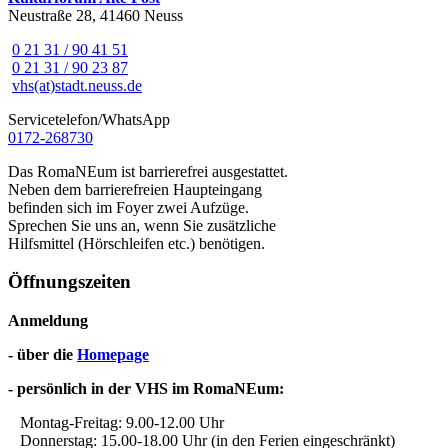
Neustraße 28, 41460 Neuss
0 21 31 / 90 41 51
0 21 31 / 90 23 87
vhs(at)stadt.neuss.de
Servicetelefon/WhatsApp
0172-268730
Das RomaNEum ist barrierefrei ausgestattet.
Neben dem barrierefreien Haupteingang
befinden sich im Foyer zwei Aufzüge.
Sprechen Sie uns an, wenn Sie zusätzliche
Hilfsmittel (Hörschleifen etc.) benötigen.
Öffnungszeiten
Anmeldung
- über die
Homepage
- persönlich in der VHS im RomaNEum:
Montag-Freitag: 9.00-12.00 Uhr
Donnerstag: 15.00-18.00 Uhr (in den Ferien eingeschränkt)