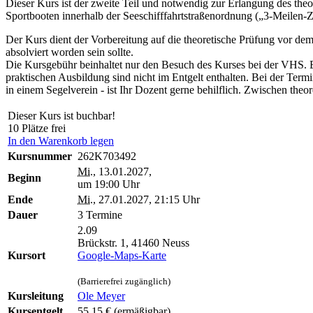
Dieser Kurs ist der zweite Teil und notwendig zur Erlangung des theo
Sportbooten innerhalb der Seeschifffahrtstraßenordnung („3-Meilen-
Der Kurs dient der Vorbereitung auf die theoretische Prüfung vor de
absolviert worden sein sollte.
Die Kursgebühr beinhaltet nur den Besuch des Kurses bei der VHS. E
praktischen Ausbildung sind nicht im Entgelt enthalten. Bei der Term
in einem Segelverein - ist Ihr Dozent gerne behilflich. Zwischen theo
Dieser Kurs ist buchbar!
10 Plätze frei
In den Warenkorb legen
Kursnummer
262K703492
Mi.
, 13.01.2027,
Beginn
um 19:00 Uhr
Ende
Mi.
, 27.01.2027, 21:15 Uhr
Dauer
3 Termine
2.09
Brückstr. 1, 41460 Neuss
Kursort
Google-Maps-Karte
(Barrierefrei zugänglich)
Kursleitung
Ole Meyer
Kursentgelt
55,15 €
(ermäßigbar)