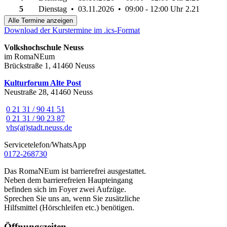
5
Dienstag • 03.11.2026 • 09:00 - 12:00 Uhr
2.21
Alle Termine anzeigen
Download der Kurstermine im .ics-Format
Volkshochschule Neuss
im RomaNEum
Brückstraße 1, 41460 Neuss
Kulturforum Alte Post
Neustraße 28, 41460 Neuss
0 21 31 / 90 41 51
0 21 31 / 90 23 87
vhs(at)stadt.neuss.de
Servicetelefon/WhatsApp
0172-268730
Das RomaNEum ist barrierefrei ausgestattet.
Neben dem barrierefreien Haupteingang
befinden sich im Foyer zwei Aufzüge.
Sprechen Sie uns an, wenn Sie zusätzliche
Hilfsmittel (Hörschleifen etc.) benötigen.
Öffnungszeiten