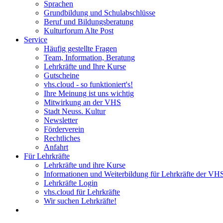
Sprachen
Grundbildung und Schulabschlüsse
Beruf und Bildungsberatung
Kulturforum Alte Post
Service
Häufig gestellte Fragen
Team, Information, Beratung
Lehrkräfte und Ihre Kurse
Gutscheine
vhs.cloud - so funktioniert's!
Ihre Meinung ist uns wichtig
Mitwirkung an der VHS
Stadt Neuss. Kultur
Newsletter
Förderverein
Rechtliches
Anfahrt
Für Lehrkräfte
Lehrkräfte und ihre Kurse
Informationen und Weiterbildung für Lehrkräfte der VH
Lehrkräfte Login
vhs.cloud für Lehrkräfte
Wir suchen Lehrkräfte!