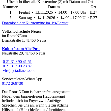
Übersicht über alle Kurstermine (2) mit Datum und Ort
Nummer
Datum
Ort
1
Freitag • 13.11.2026 • 14:00 - 17:00 Uhr
E.27
2
Samstag • 14.11.2026 • 14:00 - 17:00 Uhr
E.27
Download der Kurstermine im .ics-Format
Volkshochschule Neuss
im RomaNEum
Brückstraße 1, 41460 Neuss
Kulturforum Alte Post
Neustraße 28, 41460 Neuss
0 21 31 / 90 41 51
0 21 31 / 90 23 87
vhs(at)stadt.neuss.de
Servicetelefon/WhatsApp
0172-268730
Das RomaNEum ist barrierefrei ausgestattet.
Neben dem barrierefreien Haupteingang
befinden sich im Foyer zwei Aufzüge.
Sprechen Sie uns an, wenn Sie zusätzliche
Hilfsmittel (Hörschleifen etc.) benötigen.