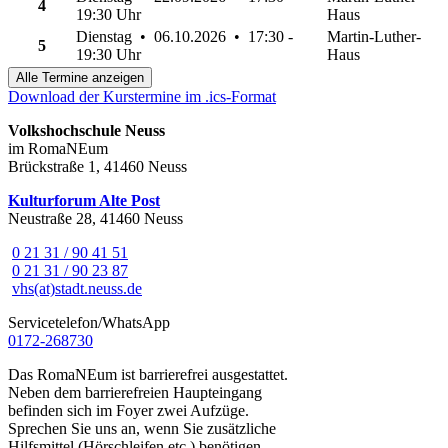
4
19:30 Uhr
Haus
Dienstag • 06.10.2026 • 17:30 -
Martin-Luther-
5
19:30 Uhr
Haus
Alle Termine anzeigen
Download der Kurstermine im .ics-Format
Volkshochschule Neuss
im RomaNEum
Brückstraße 1, 41460 Neuss
Kulturforum Alte Post
Neustraße 28, 41460 Neuss
0 21 31 / 90 41 51
0 21 31 / 90 23 87
vhs(at)stadt.neuss.de
Servicetelefon/WhatsApp
0172-268730
Das RomaNEum ist barrierefrei ausgestattet.
Neben dem barrierefreien Haupteingang
befinden sich im Foyer zwei Aufzüge.
Sprechen Sie uns an, wenn Sie zusätzliche
Hilfsmittel (Hörschleifen etc.) benötigen.