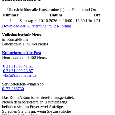
Übersicht über alle Kurstermine (1) mit Datum und Ort
Nummer
Datum
Ort
1
Samstag • 10.10.2026 • 10:00 - 13:30 Uhr
1.21
Download der Kurstermine im .ics-Format
Volkshochschule Neuss
im RomaNEum
Brückstraße 1, 41460 Neuss
Kulturforum Alte Post
Neustraße 28, 41460 Neuss
0 21 31 / 90 41 51
0 21 31 / 90 23 87
vhs(at)stadt.neuss.de
Servicetelefon/WhatsApp
0172-268730
Das RomaNEum ist barrierefrei ausgestattet.
Neben dem barrierefreien Haupteingang
befinden sich im Foyer zwei Aufzüge.
Sprechen Sie uns an, wenn Sie zusätzliche