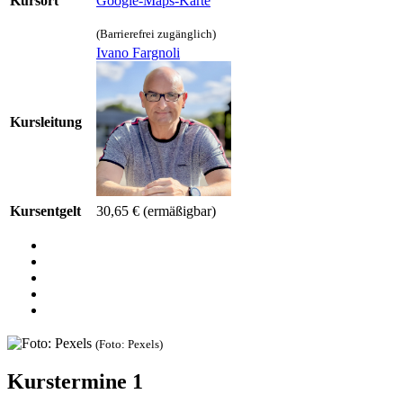
Kursort
Google-Maps-Karte
(Barrierefrei zugänglich)
Ivano Fargnoli
Kursleitung
Kursentgelt
30,65 €
(ermäßigbar)
(Foto: Pexels)
Kurstermine
1