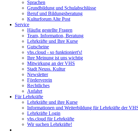
Sprachen
Grundbildung und Schulabschlüsse
Beruf und Bildungsberatung
Kulturforum Alte Post
Service
Häufig gestellte Fragen
Team, Information, Beratung
Lehrkräfte und Ihre Kurse
Gutscheine
vhs.cloud - so funktioniert's!
Ihre Meinung ist uns wichtig
Mitwirkung an der VHS
Stadt Neuss. Kultur
Newsletter
Förderverein
Rechtliches
Anfahrt
Für Lehrkräfte
Lehrkräfte und ihre Kurse
Informationen und Weiterbildung für Lehrkräfte der VH
Lehrkräfte Login
vhs.cloud für Lehrkräfte
Wir suchen Lehrkräfte!