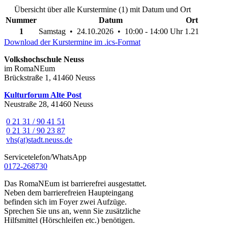
Übersicht über alle Kurstermine (1) mit Datum und Ort
Nummer
Datum
Ort
1
Samstag • 24.10.2026 • 10:00 - 14:00 Uhr
1.21
Download der Kurstermine im .ics-Format
Volkshochschule Neuss
im RomaNEum
Brückstraße 1, 41460 Neuss
Kulturforum Alte Post
Neustraße 28, 41460 Neuss
0 21 31 / 90 41 51
0 21 31 / 90 23 87
vhs(at)stadt.neuss.de
Servicetelefon/WhatsApp
0172-268730
Das RomaNEum ist barrierefrei ausgestattet.
Neben dem barrierefreien Haupteingang
befinden sich im Foyer zwei Aufzüge.
Sprechen Sie uns an, wenn Sie zusätzliche
Hilfsmittel (Hörschleifen etc.) benötigen.