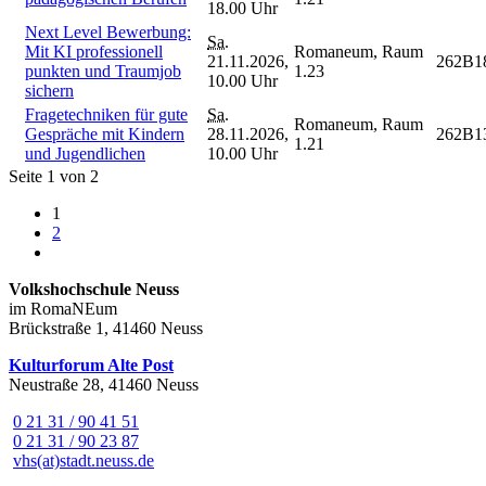
18.00 Uhr
Next Level Bewerbung:
Sa.
Mit KI professionell
Romaneum, Raum
21.11.2026,
262B1
punkten und Traumjob
1.23
10.00 Uhr
sichern
Fragetechniken für gute
Sa.
Romaneum, Raum
Gespräche mit Kindern
28.11.2026,
262B1
1.21
und Jugendlichen
10.00 Uhr
Seite 1 von 2
1
2
Volkshochschule Neuss
im RomaNEum
Brückstraße 1, 41460 Neuss
Kulturforum Alte Post
Neustraße 28, 41460 Neuss
0 21 31 / 90 41 51
0 21 31 / 90 23 87
vhs(at)stadt.neuss.de