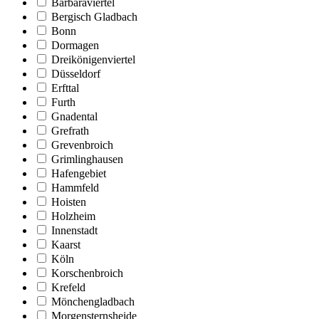
Barbaraviertel
Bergisch Gladbach
Bonn
Dormagen
Dreikönigenviertel
Düsseldorf
Erfttal
Furth
Gnadental
Grefrath
Grevenbroich
Grimlinghausen
Hafengebiet
Hammfeld
Hoisten
Holzheim
Innenstadt
Kaarst
Köln
Korschenbroich
Krefeld
Mönchengladbach
Morgensternsheide