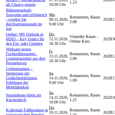
1.23
als Chance nutzen
10.00 Uhr
Bildungsurlaub:
Souverän und erfolgreich
Mo.
Romaneum, Raum
- werden Sie
09.11.2026,
262B1
2.08
durchsetzungsstark im
9.00 Uhr
Job
Online: MS Outlook in
Do.
Virtueller Raum -
M365 – Key Topics für
12.11.2026,
262B3
Online Kurs
den Ein- oder Umstieg
18.30 Uhr
Wirksam gegen
Fr.
Fachkräftemangel -
Romaneum, Raum
13.11.2026,
262B1
Lösungsansätze aus drei
2.06
18.30 Uhr
Perspektiven
Gehirntraining –
Steigerung der
Sa.
Romaneum, Raum
Gedächtnisleistung,
14.11.2026,
262B1
1.09
Erhöhung der
9.00 Uhr
Merkfähigkeit
Sa.
Smartphone-Streit am
Romaneum, Raum
14.11.2026,
262D3
Küchentisch
1.21
10.00 Uhr
Do.
Kollegiale Fallberatung in
Romaneum, Raum
19.11.2026,
262B1
pädagogischen Berufen
1.21