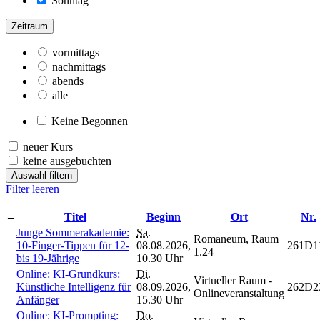
Sonntag
Zeitraum
vormittags
nachmittags
abends
alle
Keine Begonnen
neuer Kurs
keine ausgebuchten
Auswahl filtern
Filter leeren
–
Titel
Beginn
Ort
Nr.
Junge Sommerakademie:
Sa.
Romaneum, Raum
10-Finger-Tippen für 12-
08.08.2026,
261D1
1.24
bis 19-Jährige
10.30 Uhr
Online: KI-Grundkurs:
Di.
Virtueller Raum -
Künstliche Intelligenz für
08.09.2026,
262D2
Onlineveranstaltung
Anfänger
15.30 Uhr
Online: KI-Prompting:
Do.