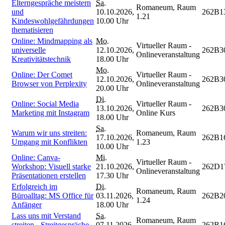
Elterngespräche meistern
Sa.
Romaneum, Raum
und
10.10.2026,
262B1
1.21
Kindeswohlgefährdungen
10.00 Uhr
thematisieren
Online: Mindmapping als
Mo.
Virtueller Raum -
universelle
12.10.2026,
262B3
Onlineveranstaltung
Kreativitätstechnik
18.00 Uhr
Mo.
Online: Der Comet
Virtueller Raum -
12.10.2026,
262B3
Browser von Perplexity
Onlineveranstaltung
20.00 Uhr
Di.
Online: Social Media
Virtueller Raum -
13.10.2026,
262B3
Marketing mit Instagram
Online Kurs
18.00 Uhr
Sa.
Warum wir uns streiten:
Romaneum, Raum
17.10.2026,
262B1
Umgang mit Konflikten
1.23
10.00 Uhr
Online: Canva-
Mi.
Virtueller Raum -
Workshop: Visuell starke
21.10.2026,
262D1
Onlineveranstaltung
Präsentationen erstellen
17.30 Uhr
Erfolgreich im
Di.
Romaneum, Raum
Büroalltag: MS Office für
03.11.2026,
262B2
1.24
Anfänger
18.00 Uhr
Lass uns mit Verstand
Sa.
Romaneum, Raum
streiten - Streitgespräche
07.11.2026,
262B1