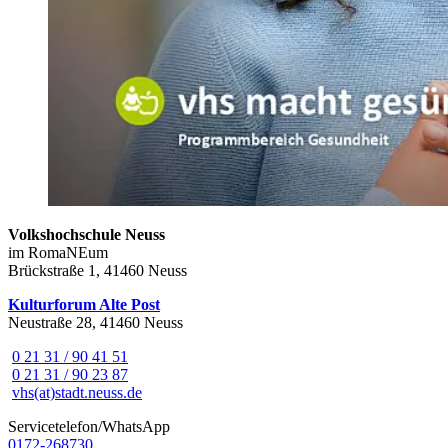
Volkshochschule Neuss
im RomaNEum
Brückstraße 1, 41460 Neuss
Kulturforum Alte Post
Neustraße 28, 41460 Neuss
0 21 31 / 90 41 51
0 21 31 / 90 23 87
vhs(at)stadt.neuss.de
Servicetelefon/WhatsApp
0172-268730